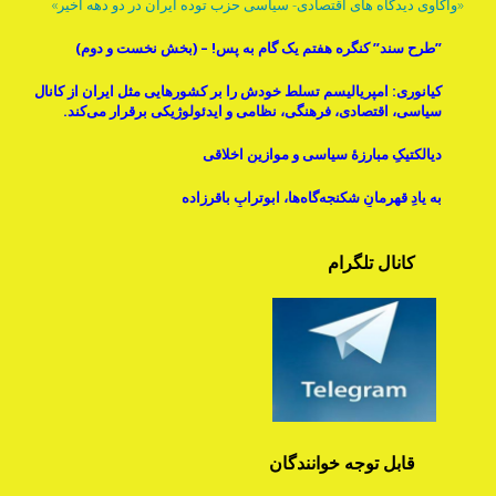
«واکاوی دیدگاه های اقتصادی- سیاسی حزب توده ایران در دو دهه اخیر»
”طرح سند” کنگره هفتم یک گام به پس! – (بخش نخست و دوم)
کیانوری: امپریالیسم تسلط خودش را بر کشورهایی مثل ایران از کانال
سیاسی، اقتصادی، فرهنگی، نظامی و ایدئولوژیکی برقرار می‌کند.
دیالکتیکِ مبارزۀ سیاسی و موازینِ اخلاقی
به یادِ قهرمانِ شکنجه‌گاه‌ها، ابوترابِ باقرزاده
کانال تلگرام
قابل توجه خوانندگان