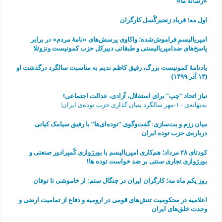
«رسانه ما»
اول مه؛ فریاد زنجیرگُسل کارگران
امپریالیسمِ فراموش‌شده؛ واکاوی پرسش‌های «نامهٔ مردم» در برابر
پاسخ‌های ضدامپریالیستی و طبقاتی دبیرکل حزب کمونیست ونزوئلا
یادنامۀ کمونیست بزرگ، رفیق کاظم ندیم به مناسبت سالگرد درگذشت او
(۱۳ آذر ۱۳۹۹)
نیاز اتحاد “چپ” برای استقلال، آزادی، عدالت اجتماعی!
به‌بهانه‌ی ۱۰-مهر سالگرد بنیان گذاری حزب توده‌ی ایران!
میان رزم و بت‌سازی: گفت‌وگوی “توده‌ای‌ها” با رفیق سیامک کیانی
درباره‌ی حزب توده ایران
به مناسبت چهارمین سالگرد مرگ رفیق فرهاد عاصمی
کودتای ۲۸ مرداد؛ هم‌کاری امپریالیسم با بورژوازی کُمپرادور صنعتی و
بورژوازی تجاری سنتی بر ضد خواست توده ها!
روز یکم ماه مه؛ کارگران ایران در چنگال ستم: از خاموشی تا توفان
اعلامیه در محکومیت تنش‌های قومی در ارومیه و دفاع از تمامیت ارضی و
وحدت خلق‌های ایران