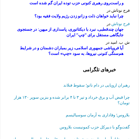
و راست‌روی رهبری کنونی حزب توده ایران گم شده است
فرح نوتاش
در
چرا نباید خواهان ذلت و زانو زدن رژیم ولایت فقیه بود؟
فرح نوتاش
در
جهان چندقطبی، نبرد با دیکتاتوری، پاسداری از میهن: در جستجوی
جایگاهی مستقل برای ”چپ” ایران
ش. ب. امید
در
آیا فروپاشی جمهوری اسلامی، زیر بمباران دشمنان و در شرایط
هم‌سنگی کنونی نیروها، به سود «چپ» است؟
خبرهای تلگرامی
رهبران اروپایی در دام ناتو؛ سقوط فنلاند
چرا قبض آب و برق خرداد و تیر ۳ تا ۴ برابر شده و بنزین سوپر ۱۳۰ هزار
تومان؟
بلاروس؛ وفاداری به آرمان سوسیالیسم
گفت‌وگو با دبیرکل حزب کمونیست بلاروس
دست‌ها از آسیا بردارید: جنبش‌ها در سراسر قاره علیه امپریالیسم و برای