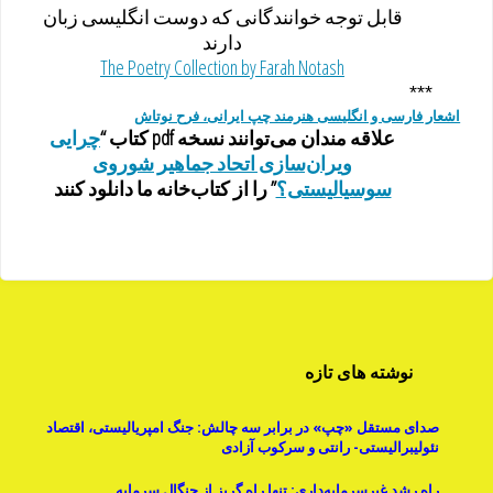
قابل توجه خوانندگانی که دوست انگلیسی زبان
دارند
The Poetry Collection by Farah Notash
***
اشعار فارسی و انگلیسی هنرمند چپ ایرانی، فرح نوتاش
علاقه مندان می‌توانند نسخه pdf کتاب “
چرایی
ویران‌سازی اتحاد جماهیر شوروی
سوسیالیستی؟
” را از کتاب‌خانه ما دانلود کنند
نوشته های تازه
صدای مستقل «چپ» در برابر سه چالش: جنگ امپریالیستی، اقتصاد
نئولیبرالیستی- رانتی و سرکوب آزادی
راه رشد غیرسرمایه‌داری: تنها راه گریز از چنگال سرمایه