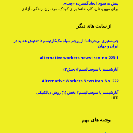
پیش به سوی اتحاد گسترده «چپ»:
برای میهن، نان، کار، خانه؛ برای کودک، مرد، زن، زندگی، آزادی
از سایت های دیگر
چپ‌ستیزی بی‌خردانه؛ از پرچم سیاه مک‌کارتیسم تا تفتیش عقاید در
ایران و جهان
alternative workers news-iran-no-223-1
آنارشیسم یا سوسیالیسم؟(بخش۲)
Alternative Workers News Iran-No. 222
آنارشیسم یا سوسیالیسم؟ بخش (۱) روش دیالکتیکی
HER
نوشته های مهم