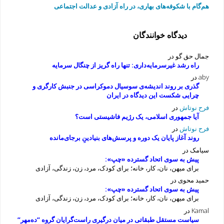
هم‌گام با شکوفه‌های بهاری، در راه آزادی و عدالت اجتماعی
دیدگاه خوانندگان
جمال حق گو
در
راه رشد غیرسرمایه‌داری: تنها راه گریز از چنگال سرمایه
aby
در
گذری بر روند اندیشه‌ی سوسیال دموکراسی در جنبش کارگری و
چرایی شکست این دیدگاه در ایران
فرح نوتاش
در
آیا جمهوری اسلامی، یک رژیم فاشیستی است؟
فرح نوتاش
در
روند آغاز پایان یک دوره و پرسش‌های بنیادینِ برجای‌مانده
سیامک
در
پیش به سوی اتحاد گسترده «چپ»:
برای میهن، نان، کار، خانه؛ برای کودک، مرد، زن، زندگی، آزادی
حمید محوی
در
پیش به سوی اتحاد گسترده «چپ»:
برای میهن، نان، کار، خانه؛ برای کودک، مرد، زن، زندگی، آزادی
Kamal
در
سیاست مستقل طبقاتی در میان درگیری راست‌گرایان گروه ”ده‌مهر”