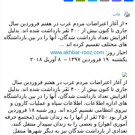
h
in
el
m
as
ac
ar
tF
e
ail
to
e
چاپ
e
ri
gr
d
b
• از آغاز اعتراضات مردم عرب در هفتم فروردین سال
جاری تا کنون بیش از ۴۰۰ نَفَر بازداشت شده اند. بدلیل
e
a
o
o
افزایش تعداد بازداشت شدگان، آنها را در بین بازداشتگاه
n
m
n
o
های مختلف تقسیم کرده اند …
dl
k
اخبار روز:
www.akhbar-rooz.com
يکشنبه ۱۹ فروردين ۱٣۹۷ – ٨ آوريل ۲۰۱٨
y
از آغاز اعتراضات مردم عرب در هفتم فروردین سال
جاری تا کنون بیش از ۴۰۰ نَفَر بازداشت شده اند. بدلیل
افزایش تعداد بازداشت شدگان، آنها را در بین بازداشتگاه
های اداره اطلاعات، اطلاعات سپاه و عملیات کارون و
نیروی انتظامی تقسیم کرده اند. روز شنبه ۱٨ فروردین
قرار بود ۲۵۰ نَفَر از آنها را به زندان شیبان (مجتمع حرفه
آموزی اهواز) و بعضی را به زندان سپیدار منتقل کنند،
تعدادی از بازداشت شدگان نیز به دیگر شهرها منتقل