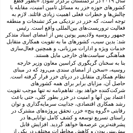
سال ۲٠١۹ در ترکمنستان برگزار شود). «بطور قطع
کشورهای حوزه خزر به مسائل تامین امنیت، مقابله با
چالش‌ها و خطرات فغلی اهمیت زیادی قائلند. لازم به
توجه است، که خزر در نزدیکی مرکز تشنجات و منطقه
فعالیت تروریست‌های بین‌المللی واقع است. رئیس
جمهور روسیه ولادیمیر پوتین پس از امضای اسناد متذکر
شد: بدین سبب، کشورهای ما به تقویت همکاری متقابل
خدمات ویژه و ادارات مرزبانی، و همچنین فعال‌سازی
همآهنگی سیاست‌های خارجی مایل هستند.
بنا به سخنان
گریگوری کراسین
معاون وزیر خارجه
روسیه، «سخن از امضای سندی می‌رود که در مبنای
نظام همکاری متقابل در دریای خزر قرار گرفته است.
حاصل آن، مزایای برابر برای همه کشورهای
شرکت‌کننده خواهد بود. تفاهم‌نامه نه تنها موجب تقویت
اعتماد بین آنها و امنیت در خزر بطور کلی، حتی باعث
رشد همکاری اقتصادی، جذابیت سرمایه‌گذاری و توان
رقابتی «گروه پنج» خزر، تحقق پروژه‌های مشترک در
راستای تسریع توسعه و کشف کامل توانایی‌ها در
پشرفته‌ترین عرصه‌ها خواهد گردید. افزایش قابل
پیش‌بینی بودن و کاهش مخاطرات مختلف در یکی از