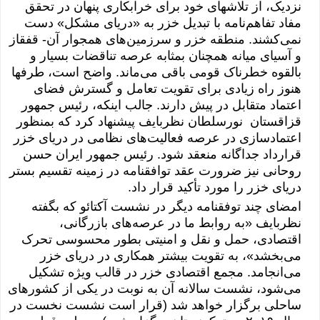
نزدیک، از تلاشهای خود برای خرابکاری پنهان در تحقق
مفاد تفاهم‌نامه با تبدیل خزر به «
دریای مشکل
» دست
نمی‌کشند. منطقه خزر و سرزمین‌های همجوار آن- قفقاز
و آسیای میانه همچنان بمثابه عرصه تناقضات بسیار و
بالقوه خطرناک قومی باقی می‌ماند. واضح است، طرفها
هنوز راه زیادی برای تقویت تعامل و گسترش فضای
اعتماد متقابل در پیش دارند. جالب اینکه، رئیس جمهور
قزاقستان نورسلطان نظربایف پیشنهاد کرد که بمنظور
اعتمادسازی در عرصه فعالیت‌های نظامی در دریای خزر
قرارداد جداگانه منعقد شود. رئیس جمهور ایران حسن
روحانی نیز ضرورت عقد توافقنامه در زمینه تقسیم بستر
دریای خزر را مورد تأکید قرار داد.
امضای چند توفقنامه دیگر در نشست
آکتائو
که بگفته
نظربایف «به روابط ما در عرصه‌های بازرگانی،
اقتصادی، حمل و نقل و امنیتی بطور محسوسی تحرک
می‌بخشد»، به تقویت بیشتر همکاری در دریای خزر
می‌انجامد. مجمع اقتصادی خزر در قالب ویژه تشکیل
می‌شود، نشست سالانه آن به نوبت در یکی از کشورهای
ساحلی برگزار خواهد شد (قرار است نشست نخست در