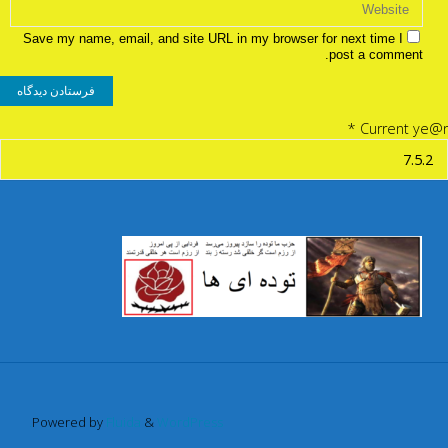
Save my name, email, and site URL in my browser for next time I
post a comment.
*
Current ye@r
Powered by
Fluida
&
WordPress.