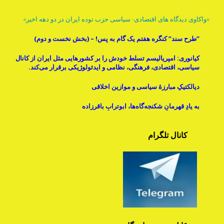
«واکاوی دیدگاه های اقتصادی- سیاسی حزب توده ایران در دو دهه اخیر»
”طرح سند” کنگره هفتم یک گام به پس! – (بخش نخست و دوم)
کیانوری: امپریالیسم تسلط خودش را بر کشورهایی مثل ایران از کانال
سیاسی، اقتصادی، فرهنگی، نظامی و ایدئولوژیکی برقرار می‌کند.
دیالکتیکِ مبارزۀ سیاسی و موازینِ اخلاقی
به یادِ قهرمانِ شکنجه‌گاه‌ها، ابوترابِ باقرزاده
کانال تلگرام