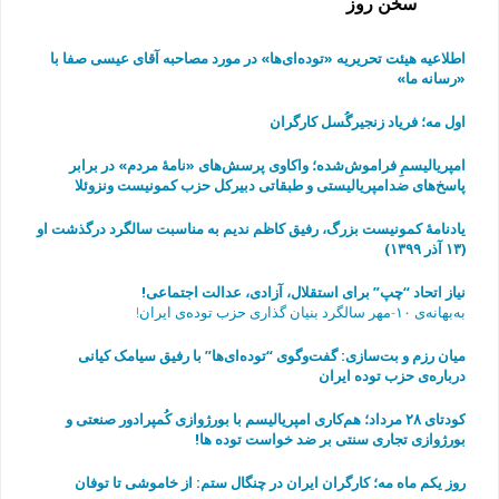
سخن روز
اطلاعیه هیئت تحریریه «توده‌ای‌ها» در مورد مصاحبه آقای عیسی صفا با
«رسانه ما»
اول مه؛ فریاد زنجیرگُسل کارگران
امپریالیسمِ فراموش‌شده؛ واکاوی پرسش‌های «نامهٔ مردم» در برابر
پاسخ‌های ضدامپریالیستی و طبقاتی دبیرکل حزب کمونیست ونزوئلا
یادنامۀ کمونیست بزرگ، رفیق کاظم ندیم به مناسبت سالگرد درگذشت او
(۱۳ آذر ۱۳۹۹)
نیاز اتحاد “چپ” برای استقلال، آزادی، عدالت اجتماعی!
به‌بهانه‌ی ۱۰-مهر سالگرد بنیان گذاری حزب توده‌ی ایران!
میان رزم و بت‌سازی: گفت‌وگوی “توده‌ای‌ها” با رفیق سیامک کیانی
درباره‌ی حزب توده ایران
به مناسبت چهارمین سالگرد مرگ رفیق فرهاد عاصمی
کودتای ۲۸ مرداد؛ هم‌کاری امپریالیسم با بورژوازی کُمپرادور صنعتی و
بورژوازی تجاری سنتی بر ضد خواست توده ها!
روز یکم ماه مه؛ کارگران ایران در چنگال ستم: از خاموشی تا توفان