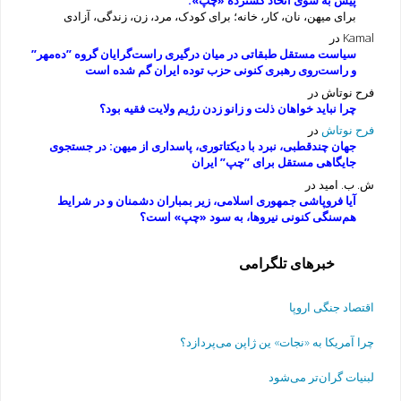
برای میهن، نان، کار، خانه؛ برای کودک، مرد، زن، زندگی، آزادی
Kamal
در
سیاست مستقل طبقاتی در میان درگیری راست‌گرایان گروه ”ده‌مهر”
و راست‌روی رهبری کنونی حزب توده ایران گم شده است
فرح نوتاش
در
چرا نباید خواهان ذلت و زانو زدن رژیم ولایت فقیه بود؟
فرح نوتاش
در
جهان چندقطبی، نبرد با دیکتاتوری، پاسداری از میهن: در جستجوی
جایگاهی مستقل برای ”چپ” ایران
ش. ب. امید
در
آیا فروپاشی جمهوری اسلامی، زیر بمباران دشمنان و در شرایط
هم‌سنگی کنونی نیروها، به سود «چپ» است؟
خبرهای تلگرامی
اقتصاد جنگی اروپا
چرا آمریکا به «نجات» ین ژاپن می‌پردازد؟
لبنیات گران‌تر می‌شود