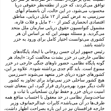
توافق می‌کردند، که خزر از نطقه‌نظر حقوقی دریا
محسوب می‌شود، در این حالت، آن بانضمام آبهای
سرزمینی به عرض کمتر از ١۲ مایل دریایی، مناطق
اقتصادی انحصاری کمتر از ۲٠٠ مایل و فلات قاره،
مشمول کنوانسیون حقوق دریایی سازمان ملل متحد
می‌گردید. و مسئله مهمتر این که بر اساس آن هر
کشوری می‌توانست اختیار کامل برای ورود به خزر
داشته باشد.
رئیس جمهور ایران حسن روحانی با ایجاد پایگاه‌های
نظامی خارجی در خزر بشدت مخالفت کرد: «ایجاد هر
گونه پایگاه نظامی، حضور ناوهای جنگی خارجی در خزر
ممنوع است. باید گام جدی برداشته شود». علاوه بر این،
کشورهای حوزه دریای خزر متعهد می‌شوند «سرزمین
هیچ کشور ساحلی خزر نمی‌تواند برای تجاوز به کشور
ثالث دیگر مورد بهره‌برداری قرار گیرد، این بمعنای تثبیت
امنیت دریای خزر و حفظ توازن تسلحیاتی با ثبات و
ساخت‌وساز نظامی در حد معقول با احتساب منافع همه
طرف‌ها در آن می‌باشد».
کایرات عبدالرحمانوف
وزیر
خارجه قزاقستان نیز در این باره بصراحت اظهار داشت،