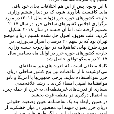
با این وجود، پس از این هم اختلافات بجای خود باقی
ماند. کافیست یادآوری شود، که در دیدار ششم وزاری
خارجه کشورهای حوزه خزر (ژوئیه سال ۲٠١۶) در مورد
برگزاری اجلاس کشورهای ساحلی خزر در سال ۲٠١۷
تصمیم گرفته شد، اما آن جلسه در سال ۲٠١۸ تشکیل
گردید. علت تعویق، اصول حل نشده تقسیم دریا و موضع
تهران بود که بر سهم ۲٠ درصدی اصرار می‌ورزید. در
مورد طرح نهایی تفاهم‌نامه در چهارچوب جلسه وزاری
خارجه کشورهای حوزه خزر در اوایل ماه دسامبر سال
۲٠١۷ در مسکو توافق حاصل شد.
کاملا منطقی است، که قدرت‌های غیر منطقه‌ای
می‌کوشیدند تا ار تناقضات بین پنج کشور ساحلی دریای
خزر سوءاستفاده نمایند. برخی جمهوریها با آمریکا و ناتو
موافقتنامۀ امنیتی امضاء کردند… رشد علاقه‌مندی
بسیاری از قدرت‌های غیرمنطقه‌ای به خزر، از جمله چین،
به احتمال درگیری در منطقه قوت بخشید.
در همین رابطه بند یک تفاهمنامه تعیین وضعیت حقوقی
دریای خزر بعنوان «پهنه آب
محصور
در میان خشکی» از
اهمیت جدی برخوردار است. اگر طرف‌ها بر سر این