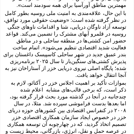
مهمترین مناطق آورآسیا برای همه سودمند است».
با این حال، علاقه‌مندی به امنیت ملی روسیه بطور کامل
در نظر گرفته شده است: «وضعیت حقوقی مورد توافق،
توسعه آزاد ناوگان دریایی، شنا و اقدامات ناوهای جنگی
روسیه در قلمرو آبهای مشترک را تضمین می‌کند. قواعد
حضور امن کشتی‌ها در منطقه ساحلی و در مناطق
فعالیت شدید اقتصادی تنظیم می‌شود». اتمام ساخت
بندر عمیق جدید در شهر ساحلی
کاسپیسک
داغستان برای
پذیرش کشتی‌های سنگین‌بار تا سال ۲٠۲۵ برنامه‌ریزی
شده؛ پایگاه اصلی نیروی دریایی خزر از آستاراخان نیز به
آنجا انتقال خواهد یافت.
بموازات تأکید بر اهمیت اجلاس خزر در آکتائو، لازم به
ذکر است، که برخی قالب‌های مشابه اعلام شده
چندجانبه در آنجا در گذشته مورد بحث قرار گرفته بود،
اما بعدها بدست فراموشی سپرده شد. مثلا، در سال
۲٠٠۸ در کنفرانس اقتصادی بین کشورهای حوزه دریای
خزر در خصوص ایجاد سازمان همکاری اقتصادی خزر
تصمیم اتخاذ گردید، که در چهارچوبه آن توسعه همکاری
در عرصه حمل و نقل، انرژی، بازرگانی، محیط زیست و