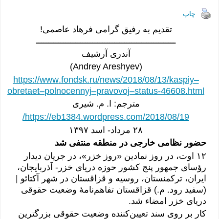
h
in
el
m
as
ac
ar
tF
e
ail
to
e
چاپ
e
ri
gr
d
b
تقدیم به رفیق گرامی فرهاد عاصمی!
ـــــــــــــــــــــــــــــــــــــــــــــــــــــــــ
e
a
o
o
آندری آرشیف
n
m
n
o
)
Andrey Areshyev
(
dl
k
https
://
www
.
fondsk
.
ru
/
news
/2018/08/13/
kaspiy
–
y
obretaet
–
polnocennyj
–
pravovoj
–
status
-46608.
html
مترجم: ا. م. شیری
https://eb1384.wordpress.com/2018/08/19/
۲۸ مرداد- اسد ١٣۹۷
حضور نظامی خارجی در منطقه منتفی ‌شد
١۲ اوت، در روز نمادین «
روز خزر
»، در جریان دیدار
رؤسای جمهور پنج کشور حوزه دریای خزر- آذربایجان،
ایران، ترکمنستان، روسیه و قزاقستان در شهر
آکتائو
|
(سفید رود. م.) قزاقستان تفاهم‌نامۀ وضعیت حقوقی
دریای خزر امضاء شد.
کار بر روی سند تعیین‌کننده وضعیت حقوقی بزرگترین