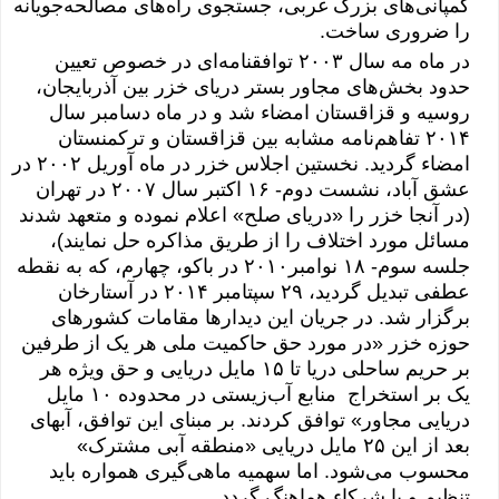
کمپانی‌های بزرگ غربی، جستجوی راه‌های مصالحه‌جویانه
را ضروری ساخت.
در ماه مه سال ۲٠٠٣ توافقنامه‌ای در خصوص تعیین
حدود بخش‌های مجاور بستر دریای خزر بین آذربایجان،
روسیه و قزاقستان امضاء شد و در ماه دسامبر سال
۲٠١۴ تفاهم‌نامه مشابه بین قزاقستان و ترکمنستان
امضاء گردید. نخستین اجلاس خزر در ماه آوریل ۲٠٠۲ در
عشق آباد، نشست دوم- ١۶ اکتبر سال ۲٠٠۷ در تهران
(در آنجا خزر را «
دریای صلح
» اعلام نموده و متعهد شدند
مسائل مورد اختلاف را از طریق مذاکره حل نمایند)،
جلسه سوم- ١۸ نوامبر۲٠١٠ در باکو، چهارم، که به نقطه
عطفی تبدیل گردید، ۲۹ سپتامبر ۲٠١۴ در آستارخان
برگزار شد. در جریان این دیدارها مقامات کشورهای
حوزه خزر «در مورد حق حاکمیت ملی هر یک از طرفین
بر حریم ساحلی دریا تا ١۵ مایل دریایی و حق ویژه هر
یک بر استخراج منابع آب‌زیستی در محدوده ١٠ مایل
دریایی مجاور» توافق کردند. بر مبنای این توافق، آبهای
بعد از این ۲۵ مایل دریایی «منطقه آبی مشترک»
محسوب می‌شود. اما سهمیه ماهی‌گیری همواره باید
تنظیم و با شرکاء هماهنگ گردد.