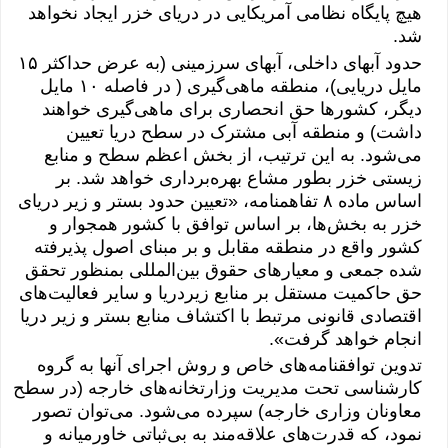
هیچ پایگاه‌ نظامی آمریکایی در دریای خزر ایجاد نخواهد
شد.
حدود آبهای داخلی، آبهای سرزمینی (به عرض حداکثر ١۵
مایل دریایی)، منطقه ماهی‌گیری ( در فاصله ١٠ مایل
دیگر، کشورها حق انحصاری برای ماهی‌گیری خواهند
داشت) و منطقه آبی مشترک در سطح دریا تعیین
می‌شود. به این ترتیب، از بخش اعظم سطح و منابع
زیستی خزر بطور مشاع بهره‌برداری خواهد شد. بر
اساس ماده ۸ تفاهمنامه، «تعیین حدود بستر و زیر دریای
خزر به بخش‌ها، بر اساس توافق با کشور همجوار و
کشور واقع در منطقه مقابل و بر مبنای اصول پذیرفته
شده جمعی و معیارهای حقوق بین‌المللی بمنظور تحقق
حق حاکمیت مستقل بر منابع زیردریا و سایر فعالیت‌های
اقتصادی قانونی مرتبط با اکتشاف منابع بستر و زیر دریا
انجام خواهد گرفت».
تدوین توافقنامه‌های خاص و روش اجرای آنها به گروه
کارشناسی تحت مدیریت وزارتخانه‌های خارجه (در سطح
معاونان وزاری خارجه) سپرده می‌شود. می‌توان تصور
نمود، که قدرت‌های علاقه‌مند به بی‌ثباتی خاورمیانه و