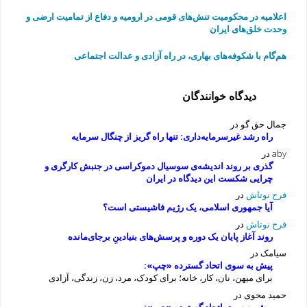
اعلامیه در محکومیت تنش‌های قومی در ارومیه و دفاع از تمامیت ارضی و
وحدت خلق‌های ایران
هم‌گام با شکوفه‌های بهاری، در راه آزادی و عدالت اجتماعی
دیدگاه خوانندگان
جمال حق گو
در
راه رشد غیرسرمایه‌داری: تنها راه گریز از چنگال سرمایه
aby
در
گذری بر روند اندیشه‌ی سوسیال دموکراسی در جنبش کارگری و
چرایی شکست این دیدگاه در ایران
فرح نوتاش
در
آیا جمهوری اسلامی، یک رژیم فاشیستی است؟
فرح نوتاش
در
روند آغاز پایان یک دوره و پرسش‌های بنیادینِ برجای‌مانده
سیامک
در
پیش به سوی اتحاد گسترده «چپ»:
برای میهن، نان، کار، خانه؛ برای کودک، مرد، زن، زندگی، آزادی
حمید محوی
در
پیش به سوی اتحاد گسترده «چپ»: