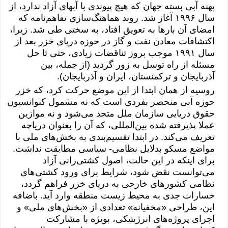
پهنه آبی بسته جهان که هیچ پیوندی با آبهای آزاد ندارد، از
سال ١۹۹۶ آغاز شد. روند هماهنگ‌سازی تفاهم‌نامه که
امضای آن بارها به تعویق افتاد، به سختی طی شد. زیرا،
اکتشافات معادن نفت و گاز در حوزه دریای خزر بعد از
سال ١۹۹١ موجب بروز تناقضات زیادی، حتی تا حل
مسئله از راه توسل به زور گردید (از جمله، بین
آذربایجان و ترکمنستان، ایران و آذربایجان).
روسیه از همان ابتدا از این موضع حرکت کرد، که خزر
حوزه آبی منحصر بفردی است که نه مشمول کنوانسیون
حقوق دریایی سازمان ملل متحد می‌شود و نه موازین
عملا پذیرفته شده بین‌المللی، که آن را بعنوان دریاچه
تعریف می‌کند. در ابتدا تقسیم‌بندی به بخش‌های ملی با
مواضع مسکو بدلایل نظامی- سیاسی مطابقت نداشت.
برای اینکه در این حالت، اصول کشتی‌رانی آزاد
می‌توانست نقض ‌شود، شرایط برای ورود کشتی‌های
نظامی کشورهای خارجی به دریای خزر فراهم گردد،
خسارات جدی به محیط زیست منطقه وارد آید. باضافه
این، طراحی «مخفیانه» تعدادی از «بخش‌های ملی» و
اجرای پروژه‌های انرژیتیکی، بویژه با مشارکت