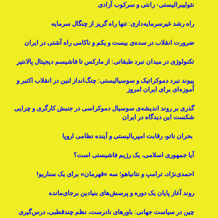
نئولیبرالیستی- رانتی و سرکوب آزادی
راه رشد غیرسرمایه‌داری: تنها راه گریز از چنگال سرمایه
ضرورت انقلاب در سده‌ی بیست و یکم و ناکامی راه آشتی در ایران
تکنولوژی در میدان نبرد طبقاتی: از مارکس تا فاشیسم دیجیتال پالانتیر
پیوند نبرد دموکراتیک و سوسیالیستی: چنگ‌انداز لنین در انقلاب اکتبر و
آموزه‌ای برای ایران امروز
گذری بر روند اندیشه‌ی سوسیال دموکراسی در جنبش کارگری و چرایی
شکست این دیدگاه در ایران
بحران ناتو، رقابت امپریالیستی و آینده نظامی اروپا
آیا جمهوری اسلامی، یک رژیم فاشیستی است؟
احمدی‌نژاد، ترامپ و نتانیاهو؛ سه «قهرمان» برای یک سناریو!
روند آغاز پایان یک دوره و پرسش‌های بنیادینِ برجای‌مانده
چین در سیاست جهانی: باورهای نادرست، نظم چندقطبی، درس‌گیری