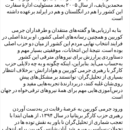
محمد‌بن‌نایف، از سال ۲۰۰۵ به‌بعد مسئولیت ادارهٔ سفارت
این کشور را هم در انگلستان و هم در ایرلند برعهده داشته
است.
بنا به ارزیابی‌ها و گفته‌های منتقدان و طرفداران جرمی
کوربین و همچنین رسانه‌های اصلی کشور، او برندهٔ اصلی در
فرایند انتخاب نهایی مردم این کشور از میان دو حزب اصلی
بوده است. نتیجهٔ این انتخابات، موفقیتی بسیار مهم و
دستاوردی پرارزش برای نیروهای مترقی این کشور
به‌حساب می‌آید. بنابراین، اینکه چگونه و به چه دلایلی حزب
کارگر با رهبری جرمی کوربین و هوادارانش- برخلاف انتظار
بسیاری از تحلیل‌گران- توانستند بر مشکل‌های پیشِ
روی‌شان غلبه کنند، دربردارندهٔ تجربه‌هایی مفید و
درس‌آموزی‌هایی مهم برای همهٔ نیروهای ترقی‌خواه در جهان
است.
ورود جرمی کوربین به عرصهٔ رقابت در به‌دست آوردن
رهبری حزب کارگر بریتانیا در سال ۱۳۹۴، از همان ابتدا با
تعجب شماری از تحلیل‌گران نا باور به نقش توده ها در
تحولات سیاسی روبرو شد. آنان شانس کوربین برای انتخاب