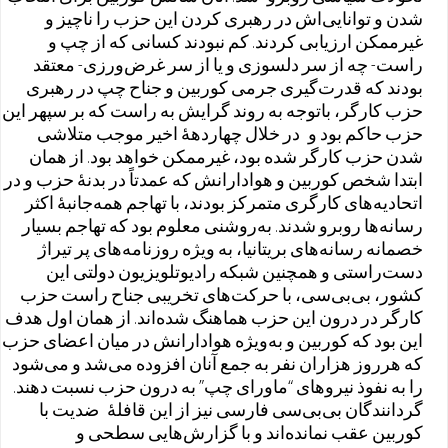
شدن و توانایی‌اش در رهبری کردن این حزب را ناچیز و
غیرممکن ارزیابی کردند. کم نبودند کسانی که از چپ و
راست- چه از سر دلسوزی و یا از سر غرض‌ورزی- معتقد
بودند که قدرت‌گیری جرمی کوربین و جناح چپ در رهبری
حزب کارگر، باتوجه به روند گرایش به راست که بر سپهر این
حزب حاکم بود و در خلال چهاردههٔ اخیر موجب متلاشی
شدن حزب کارگر شده بود، غیرممکن خواهد بود. از همان
ابتدا شخص کوربین و هوادارانش که عمدتاً در بدنهٔ حزب و در
اتحادیه‌های کارگری متمرکز بودند، با تهاجم همه‌جانبهٔ اکثر
رسانه‌ها روبرو شدند. به‌روشنی معلوم بود که تهاجم بسیار
خصمانه رسانه‌های بریتانیا، به ویژه روزنامه‌های پر تیراژ
دست‌راستی و همچنین شبکه رادیوتلویزیون دولتی این
کشور، بی‌بی‌سی، با حرکت‌های تخریبی جناح راست حزب
کارگر در درون این حزب هماهنگ شده‌اند. از همان اول هدف
این بود که کوربین و به‌ویژه هوادارانش در میان اعضای حزب
که هرروز هزاران نفر به جمع آنان افزوده می‌شد و می‌شود
را به نفوذ نیروهای “ماورای چپ” به درون حزب نسبت دهند.
گردانندگان بی‌بی‌سی فارسی نیز از این قافلهٔ ضدیت با
کوربین عقب نمانده‌اند و با گزارش‌هایی سطحی و