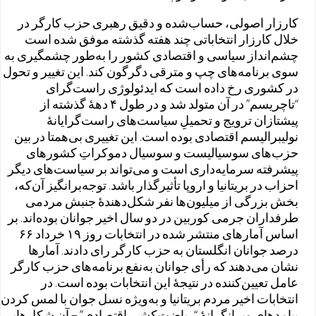
کارزار اصولی، حساب‌شده و دقیق رهبری حزب کارگر در
خلال کارزار انتخاباتی چند هفته گذشته موفق شده است
چشم‌انداز سیاسی و اقتصادی کشور را به‌طور چشمگیری به
سوی برنامه‌های چپ و مترقی دگرگون کند. این تغییر و تحول
در کشوری رخ داده است که ایدئولوژی راست‌گرای
“تاچریسم” در آن متولد شد و در طول ۴ دههٔ گذشته از
پیشتازان ترویج و تحمیلِ سیاست‌های راست‌گرایانهٔ
نولیبرالیسم اقتصادی بوده است. این تغییری بی‌همتا در بین
حزب‌های سوسیالیست و سوسیال دموکراتِ کشورهای
پیشرفته سرمایه‌داری است و می‌تواند بر سیاست‌های دیگر
احزاب در بریتانیا و اروپا تأثیرگذار باشد. توجه‌برانگیز آن‌که،
بخش بزرگی از میلیون‌ها نفر شکل‌دهندهٔ جنبش مردمی
طرفداران جرمی کوربین در دو سال اخیر جوانان بوده‌اند. بر
اساس آمارهای منتشر شده در انتخابات روز ۱۹ خرداد ۶۶
درصد جوانان انگلستان به حزب کارگر رای دادند. آمارها
نشان می‌دهند که رأی جوانان به‌نفع برنامه‌های حزب کارگر
عامل تعیین‌کننده در نتیجهٔ این انتخابات بوده است. در
انتخابات اخیر مردم بریتانیا و به‌ویژه نسل جوان با لمس کردن
پیامدهای ویرانگرانهٔ “ریاضت‌کشی اقتصادی” – ‌آن شکل‌هایی