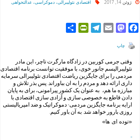
ژوئن 14, 2017
اقتصادی نئولیبرالی، دموکراسی، عدالتخواهی
S
Pr
T
E
M
F
h
in
el
m
as
ac
ar
tF
e
ail
to
e
چاپ
e
ri
gr
d
b
وقتی جرمی کوربین در زادگاه مارگرت تاچر، این مادر
e
a
o
o
نئولیبرالیسم جانور خوی، با موفقیت توانست برنامه اقتصادی
n
m
n
o
مردمی را برای جایگزین ریاضت اقتصادی نئولیبرالی سرمایه
داری ارائه دهد و مردم را به ان بباوراند. پس بذر تلاش و
dl
k
مبارزه ما هم، به عنوان یک کشور پیرامونی، برای به پایان
y
دادن قاطع به خصوصی سازی و آزادی سازی اقتصادی با
ارایه برنامه جایگزین مردمی- دموکراتیک و ضد امپریالیستی
روزی بارور خواهد شد. به آن باور کنیم.
«توده ای ها»