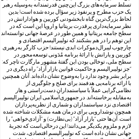
تسلط سرمایه‌های بزرگ این‌چنین قدرتمندانه به‌وسیله رهبر
یک حزب مطرح و پرنفوذ زیر سؤال برده شده است! بدین
لحاظ بزرگ‌ترین گناه ‌نابخشودنی کوربین و هوادارانش در
نظر سرمایه‌داری پرقدرت بریتانیا و اروپا این است که در
سطح جامعه بریتانیا و همین طور در عرصهٔ جهانی توانسته‌اند
این توهم را در هم بشکنند که نولیبرالیسم اقتصادی و
چارچوب لیبرال‌دموکرات ابدی نیستند! حزب کارگر به‌رهبری
کوربین و یارانش با ارائهٔ برنامه‌ مُدَونی توسعه‌محور در
سطح ملی، توخالی بودن این گفتهٔ مشهور مارگارت تاچر که:
“جز نولیبرالیسم و حاکمیت قوانین بازار آزاد” راه دیگری در
برابر بشر وجود ندارد را به‌وضوح نشان داده‌اند. آنان همچنین
با ارائه برنامه‌یی هدفمند برای صلح و جلوگیری از
نظامی‌گرایی عملاً با سیاستمدارانِ دست‌راستی و هار
به‌مقابله برخاسته‌اند. در جمهوری‌اسلامی ایران نولیبرالیسم
اقتصادی نزد سیاستمداران و شماری از نظریه‌پردازان
همچون نوشدارویی برای درمان همه مشکلات شناخته شده
است. آن‌ها حتی “بازار آزاد” (بی‌نظارت) و “آزادی‌خواهی” را
لازم و ملزوم یکدیگر می‌دانند! این درحالی‌است که تجربهٔ
جهانی نشان داده است که نولیبرالیسم اقتصادی، شدت