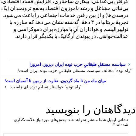
گرفتن بی‌عدالتی، بیکاری ساختاری، افزایش فساد اقتصادی،
بی‌ثباتی مشاغل و رشد ناموزون اقتصاد به‌نفع ثروتمندان (یک
درصدی‌ها) و از بین رفتن خدمات اجتماعی را باعث می‌شود.
تجربهٔ بریتانیا در ۴ دههٔ گذشته نشان می‌دهد که مبارزه با
نولیبرالیسم و هواداران آن با مبارزه برای دموکراسی و
عدالت‌خواهی، در پیوندی اُرگانیک با یکدیگر قرار دارند.
سياست مستقلِ طبقاتيِ حزب توده ايران ديروز، امروز!
“راه توده” مخالف سیاست مستقل طبقاتیِ حزب توده ایران است!
میان ماه من تا ماه گردون، تفاوت از زمین تا آسمان است!
“راه توده” خواستار تسلیمِ توده ای هاست!
دیدگاهتان را بنویسید
نشانی ایمیل شما منتشر نخواهد شد.
بخش‌های موردنیاز علامت‌گذاری
شده‌اند
*