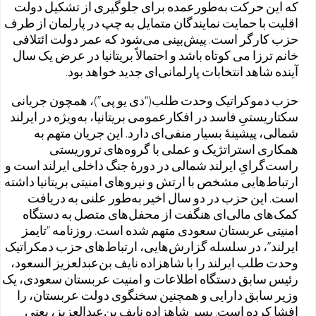
که این حرکت به‌طورعمده برای جلوگیری از تشکیل دولت
اقلیت با حمایت نمایندگان متمایل به چپ در پارلمان از طرف
حزب کارگر است. پیش‌بینی می‌شود که عمر دولت ائتلافی
خانم ترزا می کوتاه باشد و احتمالاً بریتانیا در عرض یک سال
آینده شاهد انتخابات پارلمانی‌ای جدید خواهد بود.
حزب دموکراتیک وحدت طلب(“دی یو پی”)، همچون جریانی
سکتاریستیِ فاسد در افکارعمومی بریتانیا، به‌ویژه در ایرلند
شمالی، پیشینهٔ بسیار منفی‌ای دارد. این جریان متهم به
همکاری استراتژیک و عملی با گروه‌های تروریستی
راست‌گرایِ ایرلند شمالی در دورهٔ جنگ داخلی ایرلند است و
ارتباط‌هایی مشخص با ارتش و نیروهای امنیتی بریتانیا داشته‌
است. این حزب در دو سال اخیر به‌طور علنی به دریافت
کمک‌های مالی‌ای هنگفت از محفل‌های متصل به دستگاه
امنیتی عربستان سعودی متهم شده است. روزنامه “تایمز
ایرلند”، در سلسله گزارش‌هایی، ارتباط‌های حزب دمکراتیک
وحدت طلب ایرلند را با شاهزاده نایف بن‌عبدلعزیز السعود،
رئیس سابق دستگاه اطلاعات و امنیت عربستان سعودی، یک
وزیر سابق دارایی و همچنین سخنگوی دولت عربستان، را
افشا کرده است. پسر شاهزاده نایف بن‌عبدالعزیز، یعنی