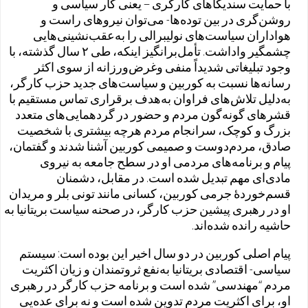
با حمایت سندیکاهای کارگری – یعنی کار سیاسی و
روشن‌گری در بین توده‌ها- می‌توان نیروهای راست و
هواداران سیاست‌های نولیبرالی را به‌عقب‌نشینی‌هایی
چشمگیر واداشت. تأمل‌برانگیز اینکه، طی ۲ سال گذشته، با
وجود تبلیغاتی شدیداً منفی وغرض‌ورزانه از سوی اکثر
رسانه‌ها نسبت به کوربین و سیاست‌های جدید حزب کارگر،
به‌دلیل تلاش‌های فراوان به‌هدف برقراری تماس مستقیم با
قشرهای گونه‌گون مردم و حضور در گردهمایی‌های متعدد
بزرگ و کوچک، سرانجام مردم هرچه بیشتری با شخصیت
صادق، مردم‌دوست و صمیمی کوربین آشنا شدند و گفتمان،
پیام و برنامه‌های مردمی او در سطح جامعه به نیروی
مادی‌ای مهم تبدیل شده است. در مقابل، دشمنان
قسم‌خوردهٔ جرمی کوربین، کسانی مانند تونی بلر و مریدان
او در رهبری پیشین حزب کارگر، در صحنه سیاست بریتانیا به
حاشیه رانده شده‌اند.
پیام اصلی کوربین در دو سال اخیر این بوده است: سیستم
سیاسی- اقتصادی بریتانیا به‌نفع ثروتمندان و زیان اکثریت
مردم “مهندسی” شده است و برنامه حزب کارگر در رهبری
او، برای اکثریت مردم تدوین شده است و نه برای عده‌یی