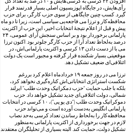
افزودن ۳۲ کرسی به کرسی‌هایش و ۱۰ در صد به تعداد کل
رأی‌هایش، در جایگاه اپوزیسیون اصلی‌ بسیار قدرتمند قرار
گیرد. کسب چنین جایگاهی از سوی حزب کارگر، برای حزب
محافظه‌کار و ترزا می فاجعه‌یی سیاسی است، زیرا تا دو ماه
پیش و قبل از اعلام نتیجهٔ انتخابات اخیر، این حزب از اکثریت
پارلمانی برخوردار بود و بر اساس سنجش آرای عمومی، ۲۴
درصد به‌لحاظ تعداد آرا از حزب کارگر جلوتر بود. اکنون ترزا
می با از دست دادن ۱۳ کرسی و اکثریت پارلمانی‌اش، در
موقعیتی بسیار شکننده‌ قرار گرفته و مجبور است یک دولت
ائتلافی‌ای ضعیف‌ تشکیل دهد.
ترزا می در روز جمعه ۱۹ خردادماه اعلام کرد بررغم
شکست استراتژی انتخاباتی‌اش کناره‌گیری نخواهد کرد،
بلکه با جلب حمایت “حزب دمکراتیک وحدت طلب” ایرلند
شمالی، دولت ائتلافی‌ای جدید تشکیل خواهد داد. حزب
دموکراتیک وحدت طلب (“دی یو پی”)، ۱۰ کرسی در انتخابات
پارلمانی انگلیس به‌دست آورده است و می‌تواند حزب
محافظه‌کار را به‌لحاظ رساندن تعداد کرسی به‌حد نصاب
لازم در جهت برخورداری از اکثریت پارلمانی به‌منظور
تشکیل دولت، حمایت کند. البته بسیاری از تحلیلگران معتقدند