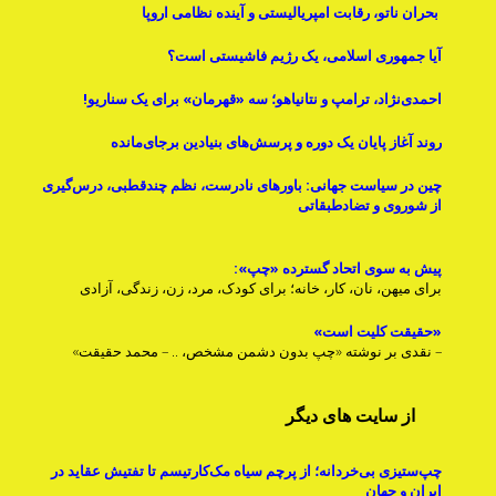
بحران ناتو، رقابت امپریالیستی و آینده نظامی اروپا
آیا جمهوری اسلامی، یک رژیم فاشیستی است؟
احمدی‌نژاد، ترامپ و نتانیاهو؛ سه «قهرمان» برای یک سناریو!
روند آغاز پایان یک دوره و پرسش‌های بنیادینِ برجای‌مانده
چین در سیاست جهانی: باورهای نادرست، نظم چندقطبی، درس‌گیری
از شوروی و تضادطبقاتی
پیش به سوی اتحاد گسترده «چپ»:
برای میهن، نان، کار، خانه؛ برای کودک، مرد، زن، زندگی، آزادی
«حقیقت کلیت است»
– نقدی بر نوشته «چپِ بدون دشمن مشخص، .. – محمد حقیقت»
از سایت های دیگر
چپ‌ستیزی بی‌خردانه؛ از پرچم سیاه مک‌کارتیسم تا تفتیش عقاید در
ایران و جهان