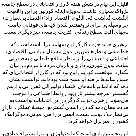
قلیل. این پیام در شش هفته کارزار انتخاباتی در سطح جامعه
پژواک بسیاری داشت. به‌ویژه اینکه کوربین بر این واقعیت
انگشت گذاشت که، الگوی “اقتصاد آزاد” (اقتصاد بی‌نظارت)
جز وسیله‌یی برای ثروتمندتر شدن لایه‌های فوقانی جامعه
به‌بهای افت سطح زندگی اکثریت جامعه، چیز دیگری نیست.
رهبری جدید حزب کارگر این شهامت را داشته‌ است که
خط‌مشی و نظرهایش پیرامون مسائل سیاسی، اقتصادی،
‌اجتماعی و معیشتی‌ را از منظر منافع طبقاتی و به‌صورتی
ساده، بدون تئوری‌پردازی و با زبان مردم با مردم در میان
بگذارد. موفقیت کوربین این بود که در کارزار انتخاباتی‌ای که
همه رسانه‌ها بر ضد او بسیج شده بوده‌اند، توانست نشان
دهد که ادامهٔ برنامه‌های اقتصاد نولیبرالی فقرزایی و ازهم
گسستن هرچه بیشتر تاروپود روابط اجتماعی را موجب
می‌شوند. رهبری حزب کارگر در این انتخابات توانست به
مردم نشان دهد که در راستای گسترش حیطهٔ عملکرد “بازارِ
بی‌نظارت”، دولت دست‌راستی ترزا می، مبانی دموکراتیک
کشور را متزلزل خواهد کرد.
این نخستین باری است که ایدئولوژی نولیبرالیسم اقتصادی و