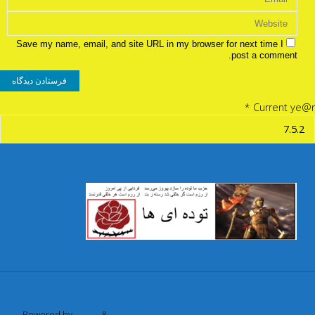
Save my name, email, and site URL in my browser for next time I
post a comment.
*
Current ye@r
Powered by
Fluida
&
WordPress.