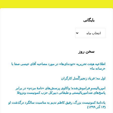
بایگانی
بایگانی
سخن روز
اطلاعیه هیئت تحریریه «توده‌ای‌ها» در مورد مصاحبه آقای عیسی صفا با
«رسانه ما»
اول مه؛ فریاد زنجیرگُسل کارگران
امپریالیسمِ فراموش‌شده؛ واکاوی پرسش‌های «نامهٔ مردم» در برابر
پاسخ‌های ضدامپریالیستی و طبقاتی دبیرکل حزب کمونیست ونزوئلا
یادنامۀ کمونیست بزرگ، رفیق کاظم ندیم به مناسبت سالگرد درگذشت او
(۱۳ آذر ۱۳۹۹)