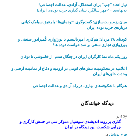
نیاز اتحاد “چپ” برای استقلال، آزادی، عدالت اجتماعی!
به‌بهانه‌ی ۱۰-مهر سالگرد بنیان گذاری حزب توده‌ی ایران!
میان رزم و بت‌سازی: گفت‌وگوی “توده‌ای‌ها” با رفیق سیامک کیانی
درباره‌ی حزب توده ایران
به مناسبت چهارمین سالگرد مرگ رفیق فرهاد عاصمی
کودتای ۲۸ مرداد؛ هم‌کاری امپریالیسم با بورژوازی کُمپرادور صنعتی و
بورژوازی تجاری سنتی بر ضد خواست توده ها!
روز یکم ماه مه؛ کارگران ایران در چنگال ستم: از خاموشی تا توفان
اعلامیه در محکومیت تنش‌های قومی در ارومیه و دفاع از تمامیت ارضی و
وحدت خلق‌های ایران
هم‌گام با شکوفه‌های بهاری، در راه آزادی و عدالت اجتماعی
دیدگاه خوانندگان
aby
در
گذری بر روند اندیشه‌ی سوسیال دموکراسی در جنبش کارگری و
چرایی شکست این دیدگاه در ایران
فرح نوتاش
در