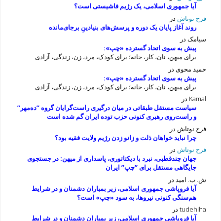
آیا جمهوری اسلامی، یک رژیم فاشیستی است؟
فرح نوتاش
در
روند آغاز پایان یک دوره و پرسش‌های بنیادینِ برجای‌مانده
سیامک
در
پیش به سوی اتحاد گسترده «چپ»:
برای میهن، نان، کار، خانه؛ برای کودک، مرد، زن، زندگی، آزادی
حمید محوی
در
پیش به سوی اتحاد گسترده «چپ»:
برای میهن، نان، کار، خانه؛ برای کودک، مرد، زن، زندگی، آزادی
Kamal
در
سیاست مستقل طبقاتی در میان درگیری راست‌گرایان گروه ”ده‌مهر”
و راست‌روی رهبری کنونی حزب توده ایران گم شده است
فرح نوتاش
در
چرا نباید خواهان ذلت و زانو زدن رژیم ولایت فقیه بود؟
فرح نوتاش
در
جهان چندقطبی، نبرد با دیکتاتوری، پاسداری از میهن: در جستجوی
جایگاهی مستقل برای ”چپ” ایران
ش. ب. امید
در
آیا فروپاشی جمهوری اسلامی، زیر بمباران دشمنان و در شرایط
هم‌سنگی کنونی نیروها، به سود «چپ» است؟
tudehiha
در
آیا فروپاشی جمهوری اسلامی، زیر بمباران دشمنان و در شرایط