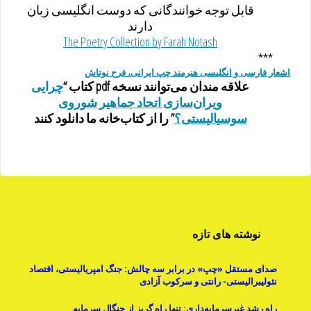
قابل توجه خوانندگانی که دوست انگلیسی زبان
دارند
The Poetry Collection by Farah Notash
***
اشعار فارسی و انگلیسی هنرمند چپ ایرانی، فرح نوتاش
علاقه مندان می‌توانند نسخه pdf کتاب “
چرایی
ویران‌سازی اتحاد جماهیر شوروی
سوسیالیستی؟
” را از کتاب‌خانه ما دانلود کنند
نوشته های تازه
صدای مستقل «چپ» در برابر سه چالش: جنگ امپریالیستی، اقتصاد
نئولیبرالیستی- رانتی و سرکوب آزادی
راه رشد غیرسرمایه‌داری: تنها راه گریز از چنگال سرمایه