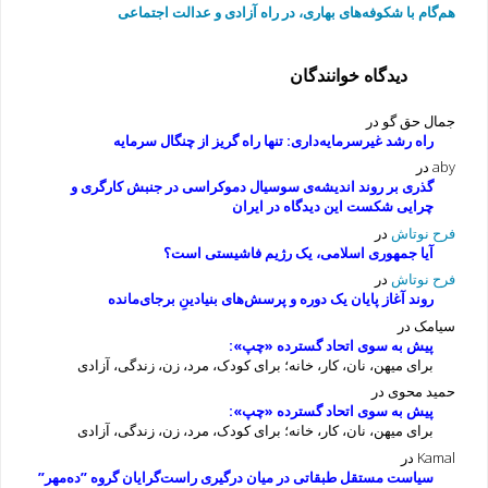
هم‌گام با شکوفه‌های بهاری، در راه آزادی و عدالت اجتماعی
دیدگاه خوانندگان
جمال حق گو
در
راه رشد غیرسرمایه‌داری: تنها راه گریز از چنگال سرمایه
aby
در
گذری بر روند اندیشه‌ی سوسیال دموکراسی در جنبش کارگری و
چرایی شکست این دیدگاه در ایران
فرح نوتاش
در
آیا جمهوری اسلامی، یک رژیم فاشیستی است؟
فرح نوتاش
در
روند آغاز پایان یک دوره و پرسش‌های بنیادینِ برجای‌مانده
سیامک
در
پیش به سوی اتحاد گسترده «چپ»:
برای میهن، نان، کار، خانه؛ برای کودک، مرد، زن، زندگی، آزادی
حمید محوی
در
پیش به سوی اتحاد گسترده «چپ»:
برای میهن، نان، کار، خانه؛ برای کودک، مرد، زن، زندگی، آزادی
Kamal
در
سیاست مستقل طبقاتی در میان درگیری راست‌گرایان گروه ”ده‌مهر”