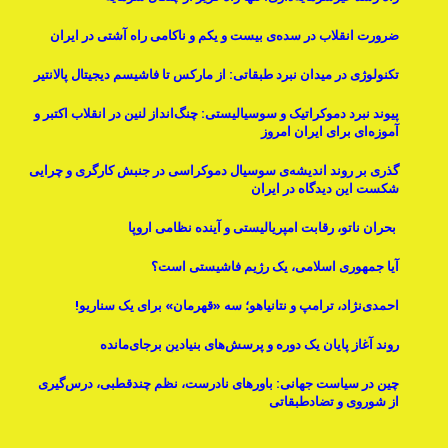
ضرورت انقلاب در سده‌ی بیست و یکم و ناکامی راه آشتی در ایران
تکنولوژی در میدان نبرد طبقاتی: از مارکس تا فاشیسم دیجیتال پالانتیر
پیوند نبرد دموکراتیک و سوسیالیستی: چنگ‌انداز لنین در انقلاب اکتبر و
آموزه‌ای برای ایران امروز
گذری بر روند اندیشه‌ی سوسیال دموکراسی در جنبش کارگری و چرایی
شکست این دیدگاه در ایران
بحران ناتو، رقابت امپریالیستی و آینده نظامی اروپا
آیا جمهوری اسلامی، یک رژیم فاشیستی است؟
احمدی‌نژاد، ترامپ و نتانیاهو؛ سه «قهرمان» برای یک سناریو!
روند آغاز پایان یک دوره و پرسش‌های بنیادینِ برجای‌مانده
چین در سیاست جهانی: باورهای نادرست، نظم چندقطبی، درس‌گیری
از شوروی و تضادطبقاتی