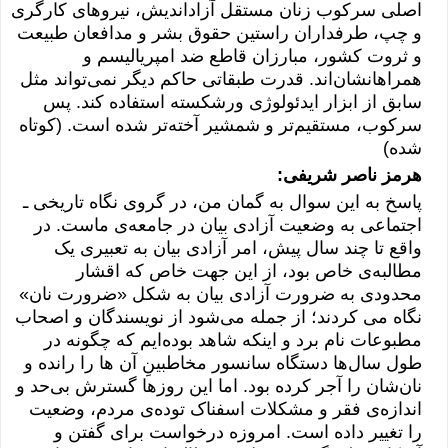
اصلی سرکوب زنان مستقل آزاد‌اندیش، نیروهای کارگری
و چپ، طرفداران راستین حقوق بشر و مدافعان طبیعت
و ثروت کشور، مبارزان قاطع ضد امپریالیسم و
همراهانشان‌اند. قدرت طبقاتی حاکم دیگر نمی‌تواند مثل
سابق از ابزار ایدئولوژی ورشکسته استفاده کند. پس
سرکوب، مستقیم‌تر و شمشیر آخته‌تر شده است. (کوتاه
شده)
هرمز ناصر شریفی:
پاسخ به این سوال به گمان من، در گروی نگاه تاریخی ـ
اجتماعی به وضعیت آزادی بیان در جامعه‌ی ماست. در
واقع تا چند سال پیش، امر آزادی بیان به تعبیری یک
مطالبه‌ی خاص بود، از این جهت خاص که اقشار
محدودی به ضرورت آزادی بیان به شکل «ضرورت نان»
نگاه می کردند؛ از جمله می‌شود از نویسندگان و اصحاب
مطبوعات نام برد و اینکه شاهد بوده‌ایم که چگونه در
طول سال‌ها دستگاه سانسور مخاطبین‌ِ آن ها را رانده و
نان‌شان را آجر کرده بود. اما این روزها گسترش بی‌حد و
اندازه‌ی فقر و مشکلات اسفناک توده‌ی مردم، وضعیت
را تغییر داده است. امروزه درخواست برای گفتن و