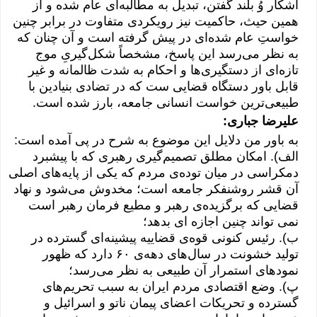
آشکار وُ بلند گفتن، تبدیل به مطالبه‌ا‌ی عام شده و از
همین حیث، حاکمیت نیز رویکردی متفاوت در برابر چنین
خواستِ عام شده‌‌ای در پیش گرفته است و آن چنان که
به نظر می‌رسد این پاسخ، مشخصاً شکل‌گیریِ موج
تازه‌ای از دستگیری‌ها و احکام به شدت ظالمانه و غیر
قابل باور دستگاه قضایی ست که در تضادی بنیادین با
طبیعی‌ترین خواست انسانی جامعه، بارز شده است.
علیرضا جباری:
به باور من دلایل این موضوع به شرح در پی آمده است:
الف). امکان مطلق تصمیم‌گیری رهبری که با پیشبرد
دمکراسی در میان توده‌ی مردم که یکی از پایه‌های اصلی
آن قشر روشنفکر جامعه است؛ مخدوش می‌شود و نهاد
قضایی که برگزیده‌ی رهبر و مطیع فرمان رهبر است
نمی تواند چنین اجازه ای بدهد؛
ب). رئیس کنونی قوه‌ی قضاییه پیشینه‌ای گسترده در
تولید خشونت در سال‌های دهه‌ی ۶۰ دارد که ظهور
نمودهای استمرار آن طبیعی به نظر می‌رسد؛
پ). وضع اقتصادی مردم ایران به سبب تحریم‌های
گسترده و تحریکات اعضای پیمان ناتو و اسرائیل و