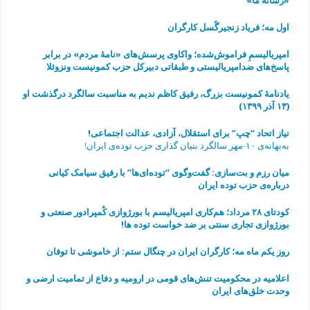
اول مه؛ فریاد زنجیرگُسل کارگران
امپریالیسمِ فراموش‌شده؛ واکاوی پرسش‌های «نامهٔ مردم» در برابر
پاسخ‌های ضدامپریالیستی و طبقاتی دبیرکل حزب کمونیست ونزوئلا
یادنامۀ کمونیست بزرگ، رفیق کاظم ندیم به مناسبت سالگرد درگذشت او
(۱۳ آذر ۱۳۹۹)
نیاز اتحاد “چپ” برای استقلال، آزادی، عدالت اجتماعی!
به‌بهانه‌ی ۱۰-مهر سالگرد بنیان گذاری حزب توده‌ی ایران!
میان رزم و بت‌سازی: گفت‌وگوی “توده‌ای‌ها” با رفیق سیامک کیانی
درباره‌ی حزب توده ایران
به مناسبت چهارمین سالگرد مرگ رفیق فرهاد عاصمی
کودتای ۲۸ مرداد؛ هم‌کاری امپریالیسم با بورژوازی کُمپرادور صنعتی و
بورژوازی تجاری سنتی بر ضد خواست توده ها!
روز یکم ماه مه؛ کارگران ایران در چنگال ستم: از خاموشی تا توفان
اعلامیه در محکومیت تنش‌های قومی در ارومیه و دفاع از تمامیت ارضی و
وحدت خلق‌های ایران