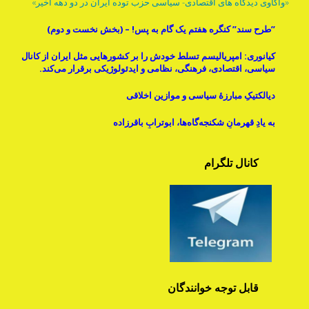
«واکاوی دیدگاه های اقتصادی- سیاسی حزب توده ایران در دو دهه اخیر»
”طرح سند” کنگره هفتم یک گام به پس! – (بخش نخست و دوم)
کیانوری: امپریالیسم تسلط خودش را بر کشورهایی مثل ایران از کانال
سیاسی، اقتصادی، فرهنگی، نظامی و ایدئولوژیکی برقرار می‌کند.
دیالکتیکِ مبارزۀ سیاسی و موازینِ اخلاقی
به یادِ قهرمانِ شکنجه‌گاه‌ها، ابوترابِ باقرزاده
کانال تلگرام
قابل توجه خوانندگان