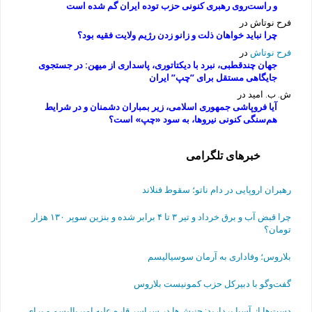
و راست‌روی رهبری کنونی حزب توده ایران گم شده است
فرح نوتاش
در
چرا نباید خواهان ذلت و زانو زدن رژیم ولایت فقیه بود؟
فرح نوتاش
در
جهان چندقطبی، نبرد با دیکتاتوری، پاسداری از میهن: در جستجوی
جایگاهی مستقل برای ”چپ” ایران
ش. ب. امید
در
آیا فروپاشی جمهوری اسلامی، زیر بمباران دشمنان و در شرایط
هم‌سنگی کنونی نیروها، به سود «چپ» است؟
خبرهای تلگرامی
رهبران اروپایی در دام ناتو؛ سقوط فنلاند
چرا قبض آب و برق خرداد و تیر ۳ تا ۴ برابر شده و بنزین سوپر ۱۳۰ هزار
تومان؟
بلاروس؛ وفاداری به آرمان سوسیالیسم
گفت‌وگو با دبیرکل حزب کمونیست بلاروس
دست‌ها از آسیا بردارید: جنبش‌ها در سراسر قاره علیه امپریالیسم و برای