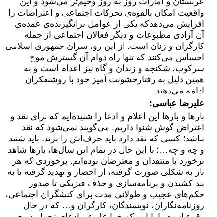
عربستان و امارات روز به روز وخیم‌تر می‌شود و این
واقعیت امکان بالقوه‌ی تحرکات اجتماعی و اعتراضات را
افزایش می‌دهدکه یکی از عوامل برانگیزنده‌ی عمده‌ی
آن آزادی مطبوعات و دیگر فعالان اجتماعی از جمله
کارگران و زنان است. از این رو، سران جمهوری اسلامی
احساس می‌کنند که تنها راه دوام آن گسترش موج
سرکوب، شکنجه و زندان و گاه نیز اعدام است و به
همین دلیل به رفتارخشونت آمیز خود با روشنفکران
ادامه می‌دهند.
علیرضا عباسی:
بارها و بارها این اعلام و ادعا را شنیده‌ایم که برای نقد و
اعتراض گوش شنوا داریم. می‌گویند نمی‌شود که نقد
نباشد؛ کسی که نقد دارد باید حرف‌اش را بزند. باید شنید
و چه و چه…؛ با این حال در تمام این سال‌ها، بارها شاهد
برخورد با منتقدان و معترضان بوده‌ایم. برخوردی که هر
بار به شکلی صورت گرفته، از احضار و تهدید گرفته تا به
بند کشیدن و برنامه‌سازی و حذف فیزیکی تا صدور
حکم‌های عجیب و طولانی مدت برای کنشگران اجتماعی،
روزنامه‌نگاران، نویسندگان، کارگران و… که در حال
وقوع است. اما این که چرا علیرغم ادعای تحمل‌پذیری،