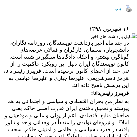
h
in
el
m
as
ac
ar
tF
e
ail
to
e
چاپ
e
ri
gr
d
b
e
a
o
o
۱۶ شهریور, ۱۳۹۸
n
m
n
o
در چند ماه اخیر بازداشت نویسندگان، روزنامه نگاران،
dl
k
دانشجویان، معلمان، کارگران و فعالان عرصه‌های
y
گوناگون بیشتر، و احکام دادگاه‌ها سنگین‌تر شده است.
کانون نویسندگان ایران دلیل این رویکرد حاکمیت را از
تنی چند از اعضای کانون پرسیده است. فریبرز رئیس‌دانا،
هرمز ناصرشریفی، علیرضا جباری و علیرضا عباسی به
این پرسش پاسخ داده اند.
فریبرز رئیس‌دانا:
به نظر من بحران اقتصادی و سیاسی و اجتماعی به هم
پیوسته و تعمیق یافته‌ی ایران قدرت اصلی حاکم یعنی
صاحبان منابع اقتصادی، اعم از پولی و مالی و موقعیتی و
املاک و نیروهای تولیدی را متفقاً در وجدانی واحد و تبلور
یافته در قدرت سیاسی و نظامی و امنیتی حاکم، سخت
نگران ادامه‌ی حیات سلطه‌گرانه‌ی خود کرده است.