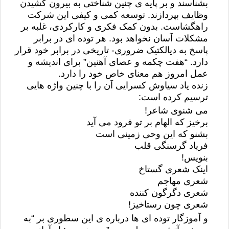
بشناسند و بر پایه ی چنین شناختی به بیرون کشیدن
وظایف بپردازند. توسعه کمی و کیفی این شرکت
راهگشاست. بدون کمک فکری و کارکردی، غلبه بر
مشکلات آسان نخواهد بود. هر توده ای در برابر
پاسخ به دیالکتیک ضروری- تاریخی در برابر خود قرار
دارد. “هفت چکمه و عصای آهنین” برای اندیشه و
عمل امروز هم معنای خاص خود را دارد.
زنده یاد سیاوش کسرایی آن را با چنین واژه هایی
ترسیم کرده است:
می شنوی شاعر!
برخیز که الهام بر تو فرود می آید
بشنو که این وحی زمینی است
فریاد گرسنگی قلب
بنویس!
اینک شعری گستاخ
شعری مهاجم
شعری دگرگون کننده
شعری چون رستاخیز!
و آموزگار توده ای ها درباره ی این سطوری بر “به