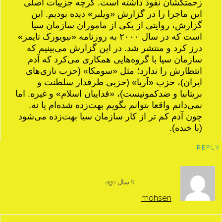
زحمت‏کشان نفوذ داشته است. گرچه جزییات اصلی
این ماجرا را در گزارش «ویلبر» دیده بودیم. این
گزارش، روایتی از یکی از ماموران سازمان سیا
است که در سال ۲۰۰۰ به روزنامه «نیویورک تایمز»
درز کرد و منتشر شد. در این‌ گزارش می‌بینیم که
سازمان سیا با گروه‌هایی همکاری می‌کرد که آدم
انتظارش را ندارد؛ مثل «سومکا» (حزب نازی‌های
ایران)، حزب «آریا» (حزبی طرف‎دار سلطنت و
بریتانیا و ضدکمونیست)، «فداییان اسلام» و غیره. اما
نمی‌دانم واقعا بتوانم بگویم بهت‌زده شده‌ام یا نه.
چون آدم کم تر از کار سازمان سیا بهت‌زده می‌شود
(با خنده).
REPLY
9 سال ago
mohsen