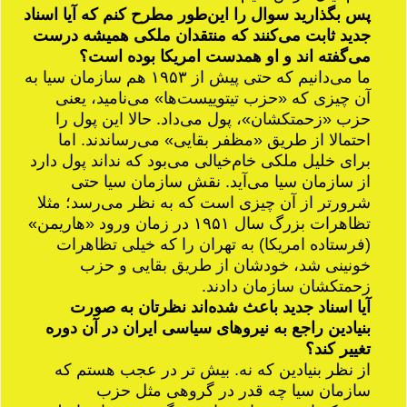
پس بگذارید سوال را این‌طور مطرح کنم که آیا اسناد
جدید ثابت می‌کنند که منتقدان ملکی همیشه درست
می‌گفته اند و او هم‏دست امریکا بوده است؟
ما می‌دانیم که حتی پیش از ۱۹۵۳ هم سازمان سیا به
آن چیزی که «حزب تیتوییست‌ها» می‌نامید، یعنی
حزب «زحمت‎کشان»، پول می‌داد. حالا این پول را
احتمالا از طریق «مظفر بقایی» می‌رساندند. اما
برای خلیل ملکی خام‌خیالی می‌بود که نداند پول دارد
از سازمان سیا می‌آید. نقش سازمان سیا حتی
شرورتر از آن چیزی است که به نظر می‌رسد؛ مثلا
تظاهرات بزرگ سال ۱۹۵۱ در زمان ورود «هاریمن»
(فرستاده امریکا) به تهران را که خیلی تظاهرات
خونینی شد، خودشان از طریق بقایی و حزب
زحمت‎کشان سازمان دادند.
آیا اسناد جدید باعث شده‌اند نظرتان به صورت
بنیادین راجع به نیروهای سیاسی ایران در آن دوره
تغییر کند؟
از نظر بنیادین که نه. بیش تر در عجب هستم که
سازمان سیا چه قدر در گروهی مثل حزب