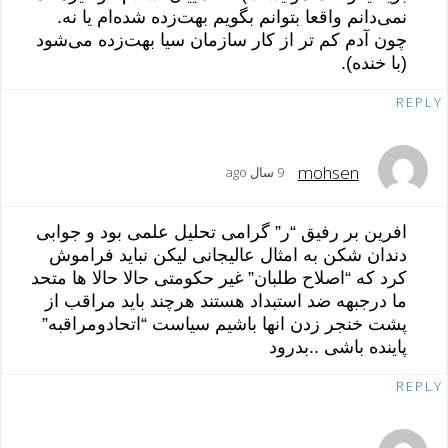
نمی‌دانم واقعا بتوانم بگویم بهت‌زده شده‌ام یا نه.
چون آدم کم تر از کار سازمان سیا بهت‌زده می‌شود
(با خنده).
REPLY
mohsen
9 سال ago
افرین بر رفیق “ر” گرامی تحلیل علمی بود و جوابی
دندان شکن به امثال عالیجانی لیکن نباید فراموش
کرد که “اصلاح طلبان” غیر حکومتی حالا حالا ها متحد
ما درجبهه ضد استبداد هستند هرچند باید مراقب از
پشت خنجر زدن انها باشیم سیاست “اتحادومراقبه”
پاینده باشی ..بدرود
REPLY