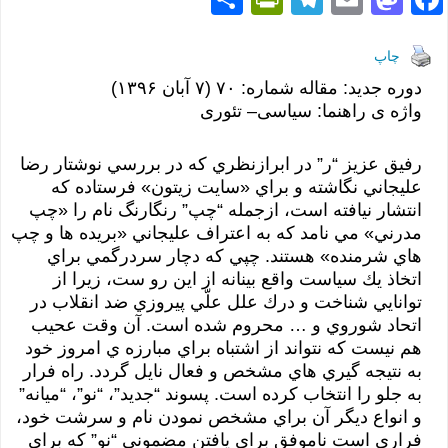
h
in
el
m
as
ac
ar
tF
e
ail
to
e
چاپ
e
ri
gr
d
b
دوره جدید: مقاله شماره: ۷۰ (۷ آبان ١٣٩۶)
واژه ی راهنما: سیاسی– تئوری
e
a
o
o
n
m
n
o
رفيق عزيز “ر” در ابرازنظري كه در بررسي نوشتار رضا
dl
k
عليجاني نگاشته و براي «سايت زيتون» فرستاده كه
انتشار نيافته است، ازجمله “چپ” رنگارنگ نام را «چپ
y
مدرني» مي نامد كه به اعتراف عليجاني «بريده ها و چپ
هاي شرمنده» هستند. چپي كه دچار سردرگمي براي
اتخاذ يك سياست واقع بينانه از اين رو ست، زيرا از
توانايي شناخت و درك علل علّي پيروزي ضد انقلاب در
اتحاد شوروي و … محروم شده است. آن وقت عحيب
هم نيست كه نتواند از اشتباه براي مبارزه ي امروز خود
به نتيجه گيري هاي مشخص و فعال نايل گردد. راه فرار
به جلو را انتخاب كرده است. پسوند “جديد”، “نو”، “ميانه”
و انواع ديگر آن براي مشخص نمودن نام و سرشت خود،
فراري است ناموفق براي يافتن مضموني “نو” كه براي