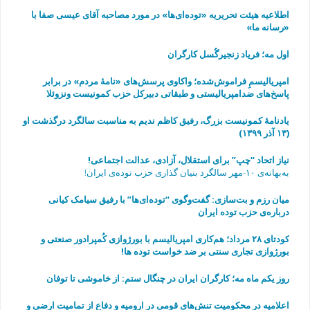
اطلاعیه هیئت تحریریه «توده‌ای‌ها» در مورد مصاحبه آقای عیسی صفا با
«رسانه ما»
اول مه؛ فریاد زنجیرگُسل کارگران
امپریالیسمِ فراموش‌شده؛ واکاوی پرسش‌های «نامهٔ مردم» در برابر
پاسخ‌های ضدامپریالیستی و طبقاتی دبیرکل حزب کمونیست ونزوئلا
یادنامۀ کمونیست بزرگ، رفیق کاظم ندیم به مناسبت سالگرد درگذشت او
(۱۳ آذر ۱۳۹۹)
نیاز اتحاد “چپ” برای استقلال، آزادی، عدالت اجتماعی!
به‌بهانه‌ی ۱۰-مهر سالگرد بنیان گذاری حزب توده‌ی ایران!
میان رزم و بت‌سازی: گفت‌وگوی “توده‌ای‌ها” با رفیق سیامک کیانی
درباره‌ی حزب توده ایران
به مناسبت چهارمین سالگرد مرگ رفیق فرهاد عاصمی
کودتای ۲۸ مرداد؛ هم‌کاری امپریالیسم با بورژوازی کُمپرادور صنعتی و
بورژوازی تجاری سنتی بر ضد خواست توده ها!
روز یکم ماه مه؛ کارگران ایران در چنگال ستم: از خاموشی تا توفان
اعلامیه در محکومیت تنش‌های قومی در ارومیه و دفاع از تمامیت ارضی و