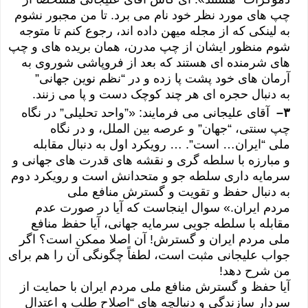
چپ های مورد نظر خود نام می برد. تا من مجبور نشوم
به لینکی که از مجله میهن داده اند، رجوع کنم تا متوجه
شوم منظور ایشان از چپ مدرن، همان بریده های و چپ
های شرمنده ای هستند که بعد از فروپاشی شوروی به
آرمان های خود پشت پا زده و در “نظم نوین جهانی”
به دنبال حجره ای هر چند کوچک دست و پا می زنند.
۳
–
آقای علیجانی می فرمایند: «”واحد تحلیلی” در نگاه
چپ سنتی، “جهان” و عرصه بین الملل، و در نگاه
ملی “ایران… است”. … رویکرد اول به دنبال مقابله
و مبارزه با سلطه گری و نقشه های قدرت های جهانی و
سرمایه داری سلطه جو و متحدانش است و رویکرد دوم
به دنبال حفظ و تقویت و گسترش منافع ملی
مردم ایران.» سوال اینجاست که آیا در صورت عدم
مقابله با سلطه جویی سرمایه جهانی، آیا حفظ منافع
ملی مردم ایران و گسترش! آن اصلا ممکن است؟ اگر
جواب علیجانی مثبت است، لطفاً چگونگی آن را هم برای
من شرح دهد!
آیا حفظ و گسترش منافع ملی مردم ایران با حمایت از
سردار سازندگی و دنبالچه های “اصلاح طلب و اعتدال