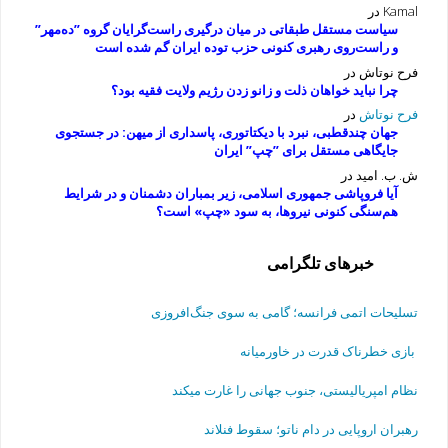
Kamal
در
سیاست مستقل طبقاتی در میان درگیری راست‌گرایان گروه ”ده‌مهر”
و راست‌روی رهبری کنونی حزب توده ایران گم شده است
فرح نوتاش
در
چرا نباید خواهان ذلت و زانو زدن رژیم ولایت فقیه بود؟
فرح نوتاش
در
جهان چندقطبی، نبرد با دیکتاتوری، پاسداری از میهن: در جستجوی
جایگاهی مستقل برای ”چپ” ایران
ش. ب. امید
در
آیا فروپاشی جمهوری اسلامی، زیر بمباران دشمنان و در شرایط
هم‌سنگی کنونی نیروها، به سود «چپ» است؟
خبرهای تلگرامی
تسلیحات اتمی فرانسه؛ گامی به سوی جنگ‌افروزی
بازی خطرناک قدرت در خاورمیانه
نظام امپریالیستی، جنوب جهانی را غارت میکند
رهبران اروپایی در دام ناتو؛ سقوط فنلاند