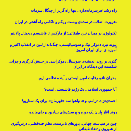
راه رشد غیرسرمایه‌داری: تنها راه گریز از چنگال سرمایه
ضرورت انقلاب در سده‌ی بیست و یکم و ناکامی راه آشتی در ایران
تکنولوژی در میدان نبرد طبقاتی: از مارکس تا فاشیسم دیجیتال پالانتیر
پیوند نبرد دموکراتیک و سوسیالیستی: چنگ‌انداز لنین در انقلاب اکتبر و
آموزه‌ای برای ایران امروز
گذری بر روند اندیشه‌ی سوسیال دموکراسی در جنبش کارگری و چرایی
شکست این دیدگاه در ایران
بحران ناتو، رقابت امپریالیستی و آینده نظامی اروپا
آیا جمهوری اسلامی، یک رژیم فاشیستی است؟
احمدی‌نژاد، ترامپ و نتانیاهو؛ سه «قهرمان» برای یک سناریو!
روند آغاز پایان یک دوره و پرسش‌های بنیادینِ برجای‌مانده
چین در سیاست جهانی: باورهای نادرست، نظم چندقطبی، درس‌گیری
از شوروی و تضادطبقاتی