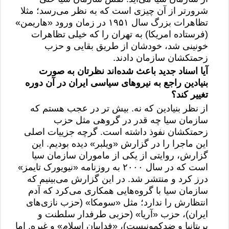
شرورتر از آن چیزی است که به نظر می‌رسد؛ مثلا
تظاهرات بزرگ سال ۱۹۵۱ در زمان ورود «هاریمن»
(فرستاده امریکا) به تهران را که خیلی تظاهرات
خونینی شد، خودشان از طریق بقایی و حزب
زحمت‎کشان سازمان دادند.
آیا اسناد جدید باعث شده‌اند نظرتان به صورت
بنیادین راجع به نیروهای سیاسی ایران در آن دوره
تغییر کند؟
از نظر بنیادین که نه. بیش تر در عجب هستم که
سازمان سیا چه قدر در گروهی مثل حزب
زحمت‏کشان نفوذ داشته است. گرچه جزییات اصلی
این ماجرا را در گزارش «ویلبر» دیده بودیم. این
گزارش، روایتی از یکی از ماموران سازمان سیا
است که در سال ۲۰۰۰ به روزنامه «نیویورک تایمز»
درز کرد و منتشر شد. در این‌ گزارش می‌بینیم که
سازمان سیا با گروه‌هایی همکاری می‌کرد که آدم
انتظارش را ندارد؛ مثل «سومکا» (حزب نازی‌های
ایران)، حزب «آریا» (حزبی طرف‎دار سلطنت و
بریتانیا و ضدکمونیست)، «فداییان اسلام» و غیره. اما