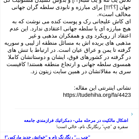
جهان [؟؟!!!] برای مبارزه و نابودی سلطه گران جهانی
مخالف است».
ای کاش علیجانی رک و پوست کنده می نوشت که به
هیچ مبارزه ای با سلطه جهانی اعتقادی ندارد. این عدم
اعتقاد از رویکرد وی و همفکران مذهبی و غیر
مذهبی های بریده اش به مسائل منطقه از لیبی و سوریه
گرفته تا یمن و عراق عیان است. در ارتباط با تنش های
در گرفته در کشورهای فوق، ایشان و دوستانشان کاملا
همسوی سلطه جهانی و ارتجاع منطقه هستند! کافیست
سری به مقالاتشان در همین سایت زیتون زد.
نشانی اینترنتی این مقاله:
https://tudehiha.org/fa/4423
اشكال مالكيت در مرحله ملي- دمكراتيك فرازمندي جامعه
سفره ي “چپِ” رنگارنگ نام، خالي است!
“چپ …” رنگارنگ نام و “خوانش جديد ماركس”!