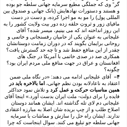
گر” وی که جملگی مطیع سرمایه جهانی سلطه جو بوده
و هستند و دستورات نهادهایش (بانک جهانی و صندوق بین
المللی پول) را مو به مو اجرا کرده، و دست در دست
مافیای زور و ثروتِ حلقه زده دور بیت ولایت کشور را به
این روز انداخته اند که می بینیم، میسر شده؟ آقای
علیجانی به عنوان یکی از حامیان رفسنجانی و خاتمی و
روحانی برایمان بگویند که در دوران زمامت دوستانشان
چقدر از این منافع حفظ شد و تا چه حد گسترش یافت؟
همکاری صد در صدی خاتمی با آمریکا در جنگ های
افغانستان و عراق در جهت منافع ملی مردم ایران بود؟
چگونه؟
۴
–
آقای علیجانی ادامه می دهند: «در نگاه ملی ضمن
اعتقاد به ناعادلانه بودن نظم جهانی،
اما بالاخره باید در
همین مناسبات حرکت و عمل کرد
و تلاش نمود حداکثر
فایده را برای دولت- ملت ایران بدست آورد.» اینجا آقای
علیجانی دم لای تله گذاشته اند. ایشان همانند دوستان
اصلاح طلب و از چپ بریده شان اصلا به مبارزه اعتقادی
ندارند. ایشان راه حل را سازش و مماشات با سرمایه
جهانی سلطه جو تبلیغ می کنند. سوال اینجاست که چرا