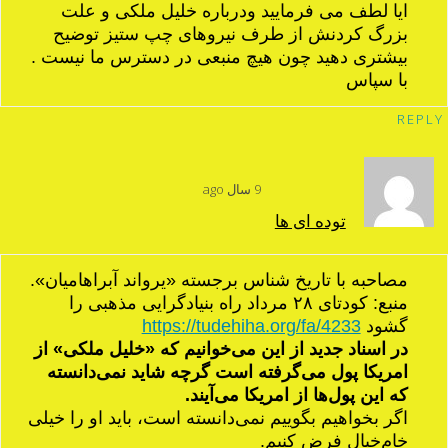
ایا لطف می فرمایید ودرباره خلیل ملکی و علت
بزرگ کردنش از طرف نیروهای چپ ستیز توضیح
بیشتری دهید چون هیچ منبعی در دسترس ما نیست .
با سپاس
REPLY
9 سال ago
توده ای ها
مصاحبه با تاریخ شناس برجسته «یرواند آبراهامیان».
منبع: کودتای ۲۸ مرداد راه بنیادگرایی مذهبی را
گشود
https://tudehiha.org/fa/4233
در اسناد جدید از این می‌خوانیم که «خلیل ملکی» از
امریکا پول می‌گرفته است گرچه شاید نمی‌دانسته
که این پول‌ها از امریکا می‌آیند.
اگر بخواهیم بگوییم نمی‌دانسته است، باید او را خیلی
خام‌خیال فرض کنیم.