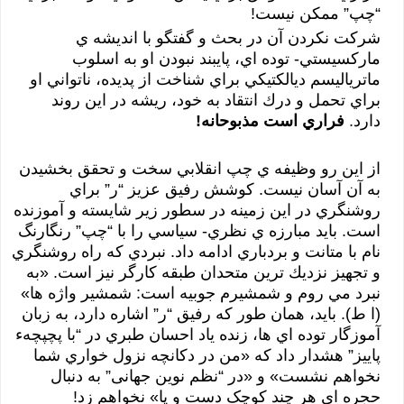
“چپ” ممكن نيست!
شركت نكردن آن در بحث و گفتگو با انديشه ي
ماركسيستي- توده اي، پايبند نبودن او به اسلوب
ماترياليسم ديالكتيكي براي شناخت از پديده، ناتواني او
براي تحمل و درك انتقاد به خود، ريشه در اين روند
دارد.
فراري است مذبوحانه!
از اين رو وظيفه ي چپ انقلابي سخت و تحقق بخشيدن
به آن آسان نيست. كوشش رفيق عزيز “ر” براي
روشنگري در اين زمينه در سطور زير شايسته و آموزنده
است. بايد مبارزه ي نظري- سياسي را با “چپ” رنگارنگ
نام با متانت و بردباري ادامه داد. نبردي كه راه روشنگري
و تجهيز نزديك ترين متحدان طبقه كارگر نيز است. «به
نبرد مي روم و شمشيرم جوبيه است: شمشير واژه ها»
(ا ط). بايد، همان طور كه رفيق “ر” اشاره دارد، به زبان
آموزگار توده اي ها، زنده ياد احسان طبري در “با پچپچهء
پاييز” هشدار داد كه «من در دكانچه نزول خواري شما
نخواهم نشست» و «در “نظم نوین جهانی” به دنبال
حجره ای هر چند کوچک دست و پا» نخواهم زد!