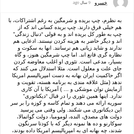
خسرو
9 سال ago
به نظرم، چپ بریده و شرمگین به رغم اشتراکات، با
هم خیلی فرق دارند. چپ بریده کسانی اند که از
چپ به طور کل بریده اند و به قولی “دنبال زندگی”
اند و دیگر حاضر به هزینه کردن نیستند. ادعایی هم
ندارند و شاید زیانی هم نرسانند. انها به سکوت و
نظاره گری قانع اند. اما چپ شرمگین هنوز، و گاه
بسیار، مدعی است. تئوری او اغلب معاوضه کردن
جای علت و معلول است. مثلا استدلال می کنند که
اگر حاکمیت ایران بهانه به دست امپریالیسم امریکا
ندهد (مثل علاقه مندی به برنامه هسته، تقویت و
آزمایش توان موشکی و … ) آمریکا با آن کاری
ندارد. اینها همین تئوری را در قبال “دیکتاتوری”
سوریه ارائه می دهند و تمام کاسه و کوزه را بر سر
این دیکتاتوری می شکنند. ولی وقتی می پرسید
دولت های مصدق، النده، لومومبا، دولت گواتمالا،
سوکارنو و ده ها نمونه دیگر که با کودتا سرنگون
شدند، چه بهانه ای به امپریالیسم امریکا داده بودند،