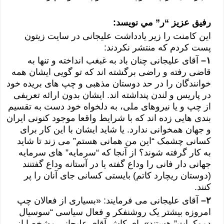
رفيق عزيز “ر” مي نويسد:
این کامنت را زیر یادداشت علیجانی در سایت زیتون
پست کردم که منتشر نکردند:
۱
–
آقای علیجانی چنان باد به غبغب انداخته و تنها به
قاضی رفته و راضی برگشته اند که تو گویی ایشان همه
خوانندگان را در حد دوستان مذهبی و چپ های بریده خود
در پاریس و لندن پنداشته اند. ایشان بدون ارائه تعریفی
از چپ و یا نیروهای ملی، به دلخواه خود دست به تقسیم
بندی هایی زده اند که با شرایط واقعا موجود کنونی ایران
و جهان همخوانی ندارد. یا شاید ایشان با این کار برای
کسانی چشمک “این من همانی هستم” می زند تا شاید
به کار گرفته شوند؟ از آنجا که “سرمایه” های سرمایه
جهانی دار فانی را وداع گفته یا در آستانه وداع گفتنند
(دوستان ریچارد کاتم) بایستی کسانی جای آنان را پر
کنند.
۲
–
آقای علیجانی می فرمایند: «بسیاری از فعالان چپ
امروزه بیشتر یک روشنفکر و فعال سیاسی “سوسیال
دموکرات” هستند». ای کاش آقای علیجانی مشخصا از