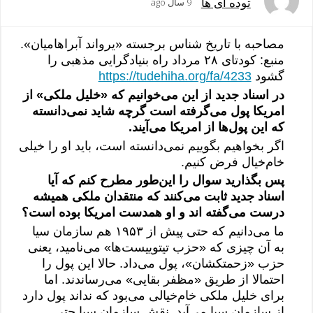
توده ای ها
9 سال ago
مصاحبه با تاریخ شناس برجسته «یرواند آبراهامیان».
منبع: کودتای ۲۸ مرداد راه بنیادگرایی مذهبی را
گشود
https://tudehiha.org/fa/4233
در اسناد جدید از این می‌خوانیم که «خلیل ملکی» از
امریکا پول می‌گرفته است گرچه شاید نمی‌دانسته
که این پول‌ها از امریکا می‌آیند.
اگر بخواهیم بگوییم نمی‌دانسته است، باید او را خیلی
خام‌خیال فرض کنیم.
پس بگذارید سوال را این‌طور مطرح کنم که آیا
اسناد جدید ثابت می‌کنند که منتقدان ملکی همیشه
درست می‌گفته اند و او هم‏دست امریکا بوده است؟
ما می‌دانیم که حتی پیش از ۱۹۵۳ هم سازمان سیا
به آن چیزی که «حزب تیتوییست‌ها» می‌نامید، یعنی
حزب «زحمت‎کشان»، پول می‌داد. حالا این پول را
احتمالا از طریق «مظفر بقایی» می‌رساندند. اما
برای خلیل ملکی خام‌خیالی می‌بود که نداند پول دارد
از سازمان سیا می‌آید. نقش سازمان سیا حتی