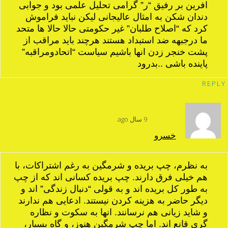
افرین بر رفیق “ر” گرامی تحلیل علمی بود و جوابی
دندان شکن به امثال عالیجانی لیکن نباید فراموش
کرد که “اصلاح طلبان” غیر حکومتی حالا حالا ها متحد
ما درجبهه ضد استبداد هستند هرچند باید مراقب از
پشت خنجر زدن انها باشیم سیاست “اتحادومراقبه”
پاینده باشی ..بدرود
REPLY
9 سال ago
خسرو
به نظرم، چپ بریده و شرمگین به رغم اشتراکات، با
هم خیلی فرق دارند. چپ بریده کسانی اند که از چپ
به طور کل بریده اند و به قولی “دنبال زندگی” اند و
دیگر حاضر به هزینه کردن نیستند. ادعایی هم ندارند
و شاید زیانی هم نرسانند. انها به سکوت و نظاره
گری قانع اند. اما چپ شرمگین هنوز، و گاه بسیار،