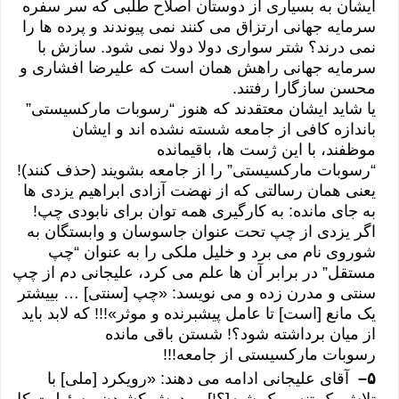
ایشان به بسیاری از دوستان اصلاح طلبی که سر سفره
سرمایه جهانی ارتزاق می کنند نمی پیوندند و پرده ها را
نمی درند؟ شتر سواری دولا دولا نمی شود. سازش با
سرمایه جهانی راهش همان است که علیرضا افشاری و
محسن سازگارا رفتند.
یا شاید ایشان معتقدند که هنوز “رسوبات مارکسیستی”
باندازه کافی از جامعه شسته نشده اند و ایشان
موظفند، با این ژست ها، باقیمانده
“رسوبات مارکسیستی” را از جامعه بشویند (حذف کنند)!
یعنی همان رسالتی که از نهضت آزادی ابراهیم یزدی ها
به جای مانده: به کارگیری همه توان برای نابودی چپ!
اگر یزدی از چپ تحت عنوان جاسوسان و وابستگان به
شوروی نام می برد و خلیل ملکی را به عنوان “چپ
مستقل” در برابر آن ها علم می کرد، علیجانی دم از چپ
سنتی و مدرن زده و می نویسد: «چپ [سنتی] … بییشتر
یک مانع [است] تا عامل پیشبرنده و موثر»!!! که لابد باید
از میان برداشته شود؟! شستن باقی مانده
رسوبات مارکسیستی از جامعه!!!
۵
–
آقای علیجانی ادامه می دهند: «رویکرد [ملی] با
تلاش یک تنه و یک شبه[؟!] و بدوش کشیدن مسئولیت کل