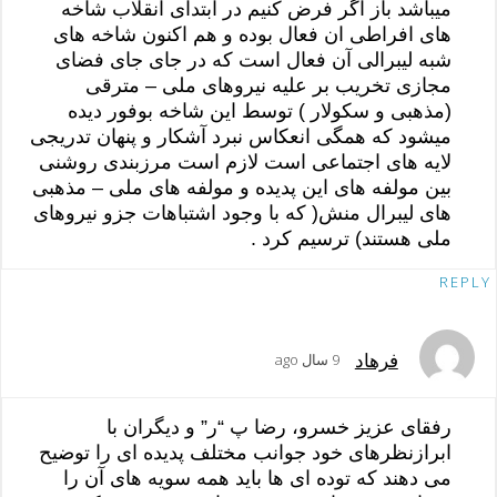
میباشد باز اگر فرض کنیم در ابتدای انقلاب شاخه
های افراطی ان فعال بوده و هم اکنون شاخه های
شبه لیبرالی آن فعال است که در جای جای فضای
مجازی تخریب بر علیه نیروهای ملی – مترقی
(مذهبی و سکولار ) توسط این شاخه بوفور دیده
میشود که همگی انعکاس نبرد آشکار و پنهان تدریجی
لایه های اجتماعی است لازم است مرزبندی روشنی
بین مولفه های این پدیده و مولفه های ملی – مذهبی
های لیبرال منش( که با وجود اشتباهات جزو نیروهای
ملی هستند) ترسیم کرد .
REPLY
فرهاد
9 سال ago
رفقای عزیز خسرو، رضا پ “ر” و دیگران با
ابرازنظرهای خود جوانب مختلف پدیده ای را توضیح
می دهند که توده ای ها باید همه سویه های آن را