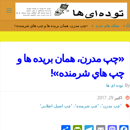
Ski
t
conten
Home
مقاله های جدید
«چپ مدرن، همان بريده ها و چپ هاي شرمنده»!
«چپ مدرن، همان بريده ها و
چپ هاي شرمنده»!
By
توده ای ها
اکتبر 29, 2017
"چپ مدرن"، "چپ شرمنده"، "چپ اصیل-انقلابی"
S
Pr
T
E
M
F