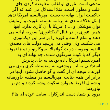
مدعی است. تئوری او اغلب معاوضه کردن جای
علت و معلول است. مثلا استدلال می کنند که اگر
حاکمیت ایران بهانه به دست امپریالیسم امریکا ندهد
(مثل علاقه مندی به برنامه هسته، تقویت و آزمایش
توان موشکی و … ) آمریکا با آن کاری ندارد. اینها
همین تئوری را در قبال “دیکتاتوری” سوریه ارائه می
دهند و تمام کاسه و کوزه را بر سر این دیکتاتوری
می شکنند. ولی وقتی می پرسید دولت های مصدق،
النده، لومومبا، دولت گواتمالا، سوکارنو و ده ها نمونه
دیگر که با کودتا سرنگون شدند، چه بهانه ای به
امپریالیسم امریکا داده بودند، به جای پذیرش
استدلالی به این روشنی، به سفسطه گری روی می
آورند تا نتیجه ای از گفت و گو حاصل نشود. اینها در
برابر این همه جنایت امپریالیسم در منطقه خاورمیانه
و شمال افریقا همواره سکوت پیشه کردند و دم بر
نیاوردند!
درود بر شما، دست اندرکاران سایت “توده ای ها”!
REPLY