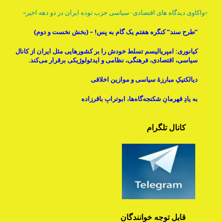
«واکاوی دیدگاه های اقتصادی- سیاسی حزب توده ایران در دو دهه اخیر»
”طرح سند” کنگره هفتم یک گام به پس! – (بخش نخست و دوم)
کیانوری: امپریالیسم تسلط خودش را بر کشورهایی مثل ایران از کانال
سیاسی، اقتصادی، فرهنگی، نظامی و ایدئولوژیکی برقرار می‌کند.
دیالکتیکِ مبارزۀ سیاسی و موازینِ اخلاقی
به یادِ قهرمانِ شکنجه‌گاه‌ها، ابوترابِ باقرزاده
کانال تلگرام
قابل توجه خوانندگان