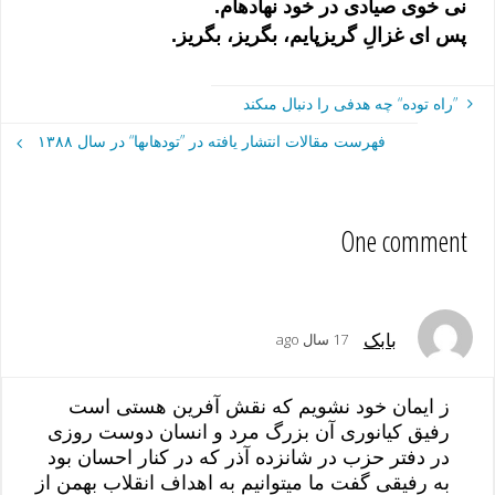
نى‏‏ خوى‏‏ صيادى‏‏ در خود نهاده‏ام.
پس اى‏‏ غزالِ گريزپايم، بگريز، بگريز.
”راه توده“ چه هدفى‏‏ را دنبال مى‏‏كند
فهرست مقالات انتشار يافته در ”توده‏اى‏‏ها“ در سال ١٣٨٨
One comment
بابک
17 سال ago
ز ایمان خود نشویم که نقش آفرین هستی است
رفیق کیانوری آن بزرگ مرد و انسان دوست روزی
در دفتر حزب در شانزده آذر که در کنار احسان بود
به رفیقی گفت ما میتوانیم به اهداف انقلاب بهمن از