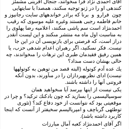
آقاى‏‏ احمدى‏‏ نژاد فرا مى‏‏خوانند، جنجال آفرينى‏‏ مشمئز
كننده‏ى‏‏ او را در ژنو توجيه مى‏‏كنند، همصدا با سايت‏هايى‏‏
چون فرارو و برنا كه برادر خوانده‏هاى‏‏ سايت رجانيوز و
خانم فاطمه رجبى‏‏ هستند وغيره عليه موسوى‏‏ كه رقيب
احمدى‏‏‏نژاد است سم پاشى‏‏ مى‏‏كنند، اعلاميه رضا پهلوى‏‏ را
به مناسبت اول ماه مه منتشر مى‏‏كنند و اين ليست آنقدر
دراز است، كه فرصتى‏‏ براى‏‏ بازنويسى‏‏ آن در اين جا
نيست. فكر نمى‏‏كنيد، اگر رهبران اعدام شده‏ى‏‏ حزب، يا
همين رفيق فقيدمان طبرى‏‏ اين ترهات را مى‏‏خواندند، چه
حالى‏‏ بهشان دست مى‏‏داد؟
يك عده آدم كوتوله (البته قصد من توهين به كوتوله‏ها
نيست) اداى‏‏ نظريه‏پردازان را در مى‏‏آورند، بدون آنكه
فروتنى‏‏ آنها را داشته باشند.
يكى‏‏ نيست از اينها بپرسد آيا مى‏‏خواهيد همان
سوسياليسمى‏‏ را بسازيد كه چون بادكنك تركيد؟ و چرا در
موقعيتى‏‏ بود كه نتوانست از خود دفاع كند؟ (تئورى‏‏
توطئه‏ى‏‏ گرباچف و امپرياليسم سخيف‏تر از آنست كه اينجا
كاربرد داشته باشد).
اگر آقاى‏‏ احمدى‏‏نژاد كعبه آمال مبارزات