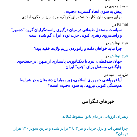
حمید محوی
در
پیش به سوی اتحاد گسترده «چپ»:
برای میهن، نان، کار، خانه؛ برای کودک، مرد، زن، زندگی، آزادی
Kamal
در
سیاست مستقل طبقاتی در میان درگیری راست‌گرایان گروه ”ده‌مهر”
و راست‌روی رهبری کنونی حزب توده ایران گم شده است
فرح نوتاش
در
چرا نباید خواهان ذلت و زانو زدن رژیم ولایت فقیه بود؟
فرح نوتاش
در
جهان چندقطبی، نبرد با دیکتاتوری، پاسداری از میهن: در جستجوی
جایگاهی مستقل برای ”چپ” ایران
ش. ب. امید
در
آیا فروپاشی جمهوری اسلامی، زیر بمباران دشمنان و در شرایط
هم‌سنگی کنونی نیروها، به سود «چپ» است؟
خبرهای تلگرامی
رهبران اروپایی در دام ناتو؛ سقوط فنلاند
چرا قبض آب و برق خرداد و تیر ۳ تا ۴ برابر شده و بنزین سوپر ۱۳۰ هزار
تومان؟