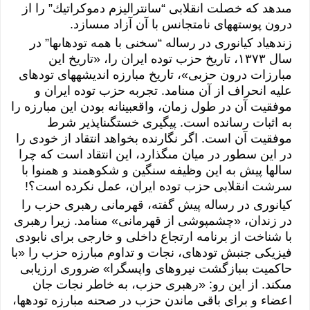
مى‏‏دهد كه خصلت انقلابى‏‏ “سانتراليزم دموكراتيك” را از
درون پوسته‏هاى‏‏ نامتجانس با آن آزاد مى‏‏سازد.
زنده‏ياد كيانورى‏‏ در رساله “سخنى‏‏ با همه توده‏اى‏‏ها” در
سال ١٣٧٣، تاريخ حزب توده ايران را، «تاريخ اين
مبارزات درون حزبى‏‏»، تاريخ مبارزه انديشه‏هاى‏‏ توده‏اى‏‏
عليه انحراف از آن مى‏‏نامد. تجربه حزب توده ايران و
موفقيت آن در طول زمان، واقع‏بينانه بودن اين مبارزه را
به اثبات رسانده است. پيگيرى‏‏ خستگى‏‏ناپذير شرط
موفقيت آن است. اگر نگارنده بخواهد انتقاد از خودى‏‏ را
در اين سطور در ميان مى‏‏گذارد، اين انتقاد است كه چرا
سال‏ها پيش به اين وظيفه سنگين و شكوهمند و هم‏نوا با
سرشت انقلابى‏‏ حزب توده ايران، عمل نكرده است؟!
كيانورى‏‏ در رساله پيش گفته، قهرمانى‏‏ رهبرى‏‏ حزب را
در زندان، «چشم‏پوشى‏‏ از قهرمانى‏‏» مى‏‏نامد. زيرا رهبرى‏‏
با شناخت از برنامه ارتجاع داخلى‏‏ و خارجى‏‏ براى‏‏ نابودى‏‏
فيزيكى‏‏ جنبش توده‏اى‏‏، نجات و تداوم مبارزه حزب را «با
حاكميت بى‏‏بازگشت نيروهاى‏‏ واپسگرا» ضرورى‏‏ ارزيابى‏‏
مى‏‏كند. از اين رو: «رهبرى‏‏ حزب، به خاطر نجات جان
اعضاء و براى‏‏ باقى‏‏ ماندن حزب در صحنه مبارزه توده‏ها،