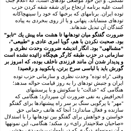
نمى‏‏كنى‏‏. و اين خود موضعى‏‏ توده‏اى‏‏ است، كه اعلام جنگ
است عليه برنامه ارتجاع براى‏‏ شقه شقه كردن حزب
توده ايران. برنامه‏اى‏‏ كه برخى‏‏ها كه خود را سينه‏چاكانه
توده‏اى‏‏ مى‏‏نماياند، پنهانى‏‏ و يا از روى‏‏ بى‏‏خردى‏‏ به پياده
كنندگان آن تبديل شده‏اند.
ضرورت گفتگو ميان توده‏اى‏‏ها تا هشت ماه پيش يك “تابو”
بود.
صحبت نكردن با هم، گويا امرى‏‏ عادى‏‏ و “طبيعى‏‏”،
“مشى‏‏الهى‏‏” بود. انگار انديشه ضرورت وحدت نظرى‏‏ و
سازمانى‏‏ در حزب طبقه كارگر هيچ‏گاه زائيده نشده است
و پديدار شدن آن مانند فرزندى‏‏ ناخلف بوده، كه امروز بر
گورش بايد با لباسى‏‏ سرخ برتن، پاى‏‏كوبيد و رقصيد!
وقتى‏‏ “راه توده” وحدت نظرى‏‏ و سازمانى‏‏ حزب توده
ايران و جنبش توده‏اى‏‏ را به روز قيامت حواله مى‏‏دهد؛
هنگامى‏‏ كه “عدالت” با سكوتش و با پرسش‏هاى‏‏
انحرافيش به نفى‏‏ ضرورت آن مى‏‏پردازد؛ هنگامى‏‏ كه
“مهر” با پرگويى‏‏ سنگ بر سر راه پيشنهادها براى‏‏ گفتگو
سازنده و فعال مى‏‏اندازد؛ آنجا كه هاتف رحمانى‏‏ حق
خواستن و خواهش براى‏‏ گفتگو بين توده‏اى‏‏ها را با استدلال
«صاحبان صلاحيت‏دار راى‏‏» رد مى‏‏كند؛ هنگامى‏‏، اين نمونه‏ها
و آن نمونه‏هاى‏‏ ديگرى‏‏ كه در نامه‏ات برشمردى‏‏، بخشى‏‏