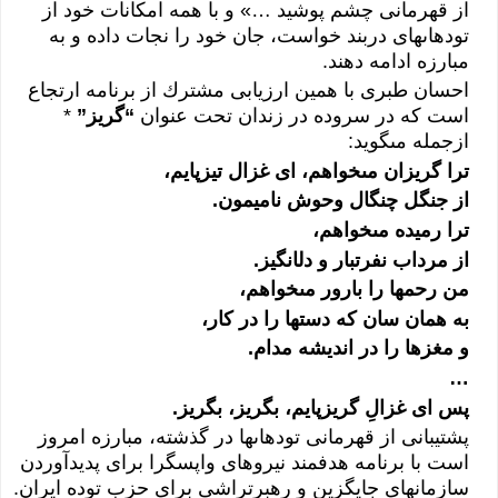
از قهرمانى‏‏ چشم پوشيد …» و با همه امكانات خود از
توده‏اى‏‏هاى‏‏ دربند خواست، جان خود را نجات داده و به
مبارزه ادامه دهند.
احسان طبرى‏‏ با همين ارزيابى‏‏ مشترك از برنامه ارتجاع
است كه در سروده در زندان تحت عنوان
“گريز”
*
ازجمله مى‏‏گويد:
ترا گريزان مى‏‏خواهم، اى‏‏ غزال تيزپايم،
از جنگل چنگال وحوش ناميمون.
ترا رميده مى‏‏خواهم،
از مرداب نفرت‏بار و دل‏انگيز.
من رحم‏ها را بارور مى‏‏خواهم،
به همان سان كه دست‏ها را در كار،
و مغزها را در انديشه مدام.
…
پس اى‏‏ غزالِ گريزپايم، بگريز، بگريز.
پشتيبانى‏‏ از قهرمانى‏‏ توده‏اى‏‏ها در گذشته، مبارزه امروز
است با برنامه هدفمند نيروهاى‏‏ واپسگرا براى‏‏ پديدآوردن
سازمان‏هاى‏‏ جايگزين و رهبرتراشى‏‏ براى‏‏ حزب توده ايران.