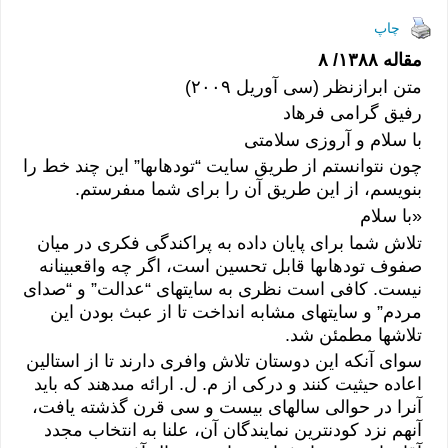
h
in
el
m
as
ac
ar
tF
e
ail
to
e
چاپ
e
ri
gr
d
b
مقاله ١٣٨٨/ ٨
متن ابرازنظر (سى‏‏ آوريل ٢٠٠٩)
e
a
o
o
رفيق گرامى‏‏ فرهاد
n
m
n
o
با سلام و آروزى‏‏ سلامتى‏‏
dl
k
چون نتوانستم از طريق سايت “توده‏اى‏‏ها” اين چند خط را
y
بنويسم، از اين طريق آن را براى‏‏ شما مى‏‏فرستم.
«با سلام
تلاش شما براى‏‏ پايان داده به پراكندگى‏‏ فكرى‏‏ در ميان
صفوف توده‏اى‏‏ها قابل تحسين است، اگر چه واقع‏بينانه
نيست. كافى‏‏ است نظرى‏‏ به سايت‏هاى‏‏ “عدالت” و “صداى‏‏
مردم” و سايت‏هاى‏‏ مشابه انداخت تا از عبث بودن اين
تلاش‏ها مطمئن شد.
سواى‏‏ آنكه اين دوستان تلاش وافرى‏‏ دارند تا از استالين
اعاده حيثيت كنند و دركى‏‏ از م. ل. ارائه مى‏‏دهند كه بايد
آنرا در حوالى‏‏ سال‏هاى‏‏ بيست و سى‏‏ قرن گذشته يافت،
آنهم نزد كودن‏ترين نمايندگان آن، علنا به انتخاب مجدد