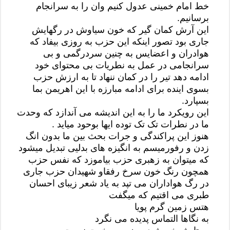
خط امام خمینی عدول کنیم وان را به سرانجام
برسانیم.
این آرش کمان گیر که خون سیاوش در رگهایش
جاری بود تصور اینکه این حزب به روزی بیفاد که
هوادران و اعضایس به چنین سردرگمی و بی
سرانجامی در عمل به نطریات بی محتوای خود
ادامه دهد تیر را در کمان ننهاد تا به ارزش حزب
بسوی اینده برای ادامه مبارزه با این اهریمن بما
بسپارد.
این رویکرد ما را به این اندیشه می آندازد که وحدت
ما در نطرات تک تک توده ایها بوحود میاید .
هنوز این پراکندگی و جرات بحث بین ما بدون انگ
زدن و رفورمیسم به انگیزه های بدلیی تبدیل میشود
که میتوان به زهبری حزب بیاموزد که نفس حزب
همچون رنگ خون سرخ رفقاو شهیدان حزب جاری
در رگ هواداران می تپد به یاد شعر زیبای احسان
طبری می اقتیم که میگفت
هتس زمین گرم پویا
به نگاها التماس پدیده می نگرد