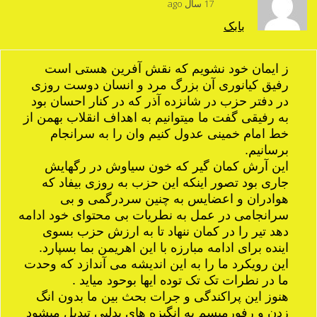
17 سال ago
بابک
ز ایمان خود نشویم که نقش آفرین هستی است
رفیق کیانوری آن بزرگ مرد و انسان دوست روزی
در دفتر حزب در شانزده آذر که در کنار احسان بود
به رفیقی گفت ما میتوانیم به اهداف انقلاب بهمن از
خط امام خمینی عدول کنیم وان را به سرانجام
برسانیم.
این آرش کمان گیر که خون سیاوش در رگهایش
جاری بود تصور اینکه این حزب به روزی بیفاد که
هوادران و اعضایس به چنین سردرگمی و بی
سرانجامی در عمل به نطریات بی محتوای خود ادامه
دهد تیر را در کمان ننهاد تا به ارزش حزب بسوی
اینده برای ادامه مبارزه با این اهریمن بما بسپارد.
این رویکرد ما را به این اندیشه می آندازد که وحدت
ما در نطرات تک تک توده ایها بوحود میاید .
هنوز این پراکندگی و جرات بحث بین ما بدون انگ
زدن و رفورمیسم به انگیزه های بدلیی تبدیل میشود