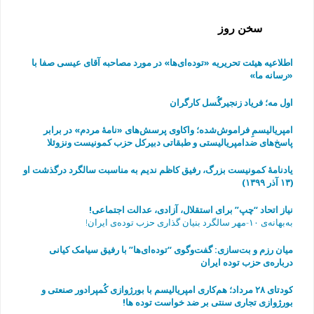
سخن روز
اطلاعیه هیئت تحریریه «توده‌ای‌ها» در مورد مصاحبه آقای عیسی صفا با
«رسانه ما»
اول مه؛ فریاد زنجیرگُسل کارگران
امپریالیسمِ فراموش‌شده؛ واکاوی پرسش‌های «نامهٔ مردم» در برابر
پاسخ‌های ضدامپریالیستی و طبقاتی دبیرکل حزب کمونیست ونزوئلا
یادنامۀ کمونیست بزرگ، رفیق کاظم ندیم به مناسبت سالگرد درگذشت او
(۱۳ آذر ۱۳۹۹)
نیاز اتحاد “چپ” برای استقلال، آزادی، عدالت اجتماعی!
به‌بهانه‌ی ۱۰-مهر سالگرد بنیان گذاری حزب توده‌ی ایران!
میان رزم و بت‌سازی: گفت‌وگوی “توده‌ای‌ها” با رفیق سیامک کیانی
درباره‌ی حزب توده ایران
به مناسبت چهارمین سالگرد مرگ رفیق فرهاد عاصمی
کودتای ۲۸ مرداد؛ هم‌کاری امپریالیسم با بورژوازی کُمپرادور صنعتی و
بورژوازی تجاری سنتی بر ضد خواست توده ها!