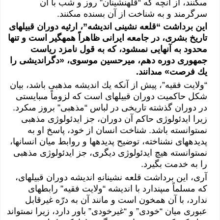
مى‏‏كنند، از آنچه كه “قله‏نشينان” روز و شب با آن
سرگرمند و به شناخت از آن بسنده مى‏‏كنند.
اين برداشت “قلعه ‏نشينى‏‏ انديشه”، ارثيه دوران قبيله‏اى‏‏
تاريخ بشرى‏‏، در جامعه ايرانى‏‏ ظاهراً همه‏گير است و تنها
محدود به آن‏هايى‏‏ نمى‏‏شود، كه به قول نامزد رياست
جمهورى‏‏ دوره دهم، ميرحسين موسوى‏‏، «دگرانديشى‏‏ را
يك فرصت» مى‏‏دانند.
“ولايت فقيه”، پيش از آنكه يك انديشه مذهبى‏‏ باشد، بيان
شكل حاكميت دوران قبيله‏اى‏‏ است كه لزوماً مى‏‏بايستى‏‏
در دوران گذشته تاريخى‏‏ در لباس “مذهبى‏‏” بروز مى‏‏كرد.
زيرا ايدئولوژى‏‏ حاكم آن دوران، جز ايدئولوژى‏‏ مذهبى‏‏
نمى‏‏توانسته باشد. شناخت انسان از خود، پاسخ او به
پديده‏هاى‏‏ نشناخته، توضيح پديده‏ها و روابط ميان انسان‏ها،
نمى‏‏توانسته هيچ ايدئولوژى‏‏ ديگرى‏‏، جز ايدئولوژى‏‏ مذهبى‏‏
را به خدمت بگيرد.
آرى‏‏، اين برداشت قلعه نشينانهِ انديشه دوران قبيله‏اى‏‏،
كه مسلماً مى‏‏پندارد با انديشه “ولايت فقيه” رابطه‏اى‏‏
ندارد، با آن هم‏خون است و مانند آن به درّه غيرقابل
عبورى‏‏ ميان “خودى‏‏” و “غيرخودى‏‏” باور دارد، زيرا نمى‏‏تواند