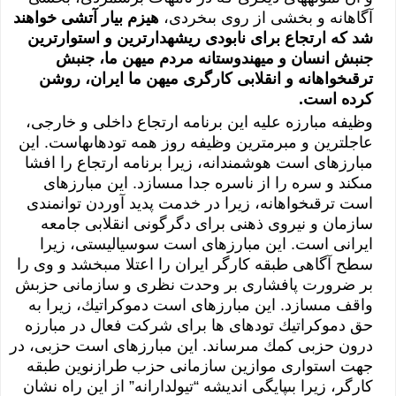
آگاهانه و بخشى‏‏ از روى‏‏ بى‏‏خردى‏‏،
هيزم بيار آتشى‏‏ خواهند
شد كه ارتجاع براى‏‏ نابودى‏‏ ريشه‏دارترين و استوارترين
جنبش انسان و ميهن‏دوستانه مردم ميهن ما، جنبش
ترقى‏‏خواهانه و انقلابى‏‏ كارگرى‏‏ ميهن ما ايران، روشن
كرده است.
وظيفه مبارزه عليه اين برنامه ارتجاع داخلى‏‏ و خارجى‏‏،
عاجل‏ترين و مبرم‏ترين وظيفه روز همه توده‏اى‏‏هاست. اين
مبارزه‏اى‏‏ است هوشمندانه، زيرا برنامه ارتجاع را افشا
مى‏‏كند و سره را از ناسره جدا مى‏‏سازد. اين مبارزه‏اى‏‏
است ترقى‏‏خواهانه، زيرا در خدمت پديد آوردن توانمندى‏‏
سازمان و نيروى‏‏ ذهنى‏‏ براى‏‏ دگرگونى‏‏ انقلابى‏‏ جامعه
ايرانى‏‏ است. اين مبارزه‏اى‏‏ است سوسياليستى‏‏، زيرا
سطح آگاهى‏‏ طبقه كارگر ايران را اعتلا مى‏‏بخشد و وى‏‏ را
بر ضرورت پافشارى‏‏ بر وحدت نظرى‏‏ و سازمانى‏‏ حزبش
واقف مى‏‏سازد. اين مبارزه‏اى‏‏ است دموكراتيك، زيرا به
حق دموكراتيك توده‏اى‏‏ ها براى‏‏ شركت فعال در مبارزه
درون حزبى‏‏ كمك مى‏‏رساند. اين مبارزه‏اى‏‏ است حزبى‏‏، در
جهت استوارى‏‏ موازين سازمانى‏‏ حزب طرازنوين طبقه
كارگر، زيرا بى‏‏پايگى‏‏ انديشه “تيول‏دارانه” از اين راه نشان