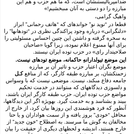
ضدامپرياليستى‏‏شان است، كه ما هم حزب و هم اين
مبارزه را دو دستى‏‏ به آنان مى‏‏بخشيم!»
واهيگ گرامى‏‏،
قطعا در “نويد نو” خوانده‏اى‏‏ كه “هاتف رحمانى‏‏” ابراز
«دل‏‏نگرانى‏‏» درباره وجود پراكندگى‏‏ نظرى‏‏ در “توده‏اى‏‏ها” را
به سخره گرفته و داشتن اين چنين احساس مسئوليتى‏‏ را
براى‏‏ آن‏ها ممنوع اعلام نموده، زيرا گويا «صاحبان
صلاحيت‏دار راى‏‏» در حزب توده ايران نيستند.
اين موضع تيولدارانهِ حاكمانه، موضع توده‏اى‏‏ نيست.
موضع نگران اعتبار حزب و تاثير آن بر مبارزه
زحمتكشان، بر مبارزه طبقه كارگر، كه از منافع
كـل
جامعه دفاع مى‏‏كند، نيست. موضعى‏‏ نيست كه با وسواس
و دلسوزى‏‏ ديدگاه‏هاى‏‏ كه مى‏‏توانند در خدمت تحكيم
مواضع حزب توده ايران، حزب طبقه كارگر ايران باشند،
ببيند و بشناسد و به خدمت گيرد. به‏ويژه اگر اين ديدگاه‏ها،
آنطور كه فرد هوشمندى‏‏ اين روزها بيان كرد، از خارج از
محافل “خودى‏‏” بروز يافته و از سمت هواداران و يا حتا
مخالفان به گوش ما مى‏‏رسند. به اصطلاح “خون جديد” از
خارج هستند، انديشه و لحظه‏اى‏‏ ديگرى‏‏ از حقيقت را بيان