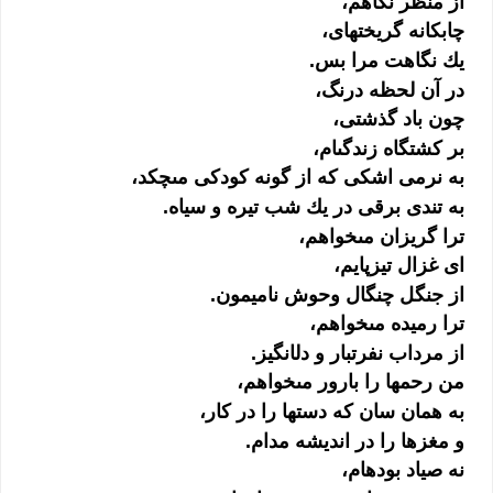
از منظر نگاهم،
چابكانه گريخته‏اى‏‏،
يك نگاهت مرا بس.
در آن لحظه درنگ،
چون باد گذشتى‏‏،
بر كشتگاه زندگى‏‏ام،
به نرمى‏‏ اشكى‏‏ كه از گونه كودكى‏‏ مى‏‏چكد،
به تندى‏‏ برقى‏‏ در يك شب تيره و سياه.
ترا گريزان مى‏‏خواهم،
اى‏‏ غزال تيزپايم،
از جنگل چنگال وحوش ناميمون.
ترا رميده مى‏‏خواهم،
از مرداب نفرت‏بار و دل‏انگيز.
من رحم‏ها را بارور مى‏‏خواهم،
به همان سان كه دست‏ها را در كار،
و مغزها را در انديشه مدام.
نه صياد بوده‏ام،