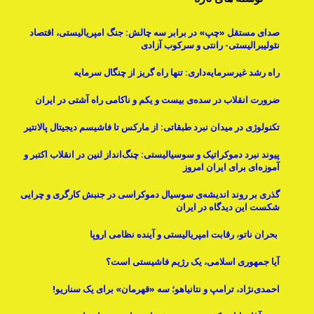
صدای مستقل «چپ» در برابر سه چالش: جنگ امپریالیستی، اقتصاد
نئولیبرالیستی- رانتی و سرکوب آزادی
راه رشد غیرسرمایه‌داری: تنها راه گریز از چنگال سرمایه
ضرورت انقلاب در سده‌ی بیست و یکم و ناکامی راه آشتی در ایران
تکنولوژی در میدان نبرد طبقاتی: از مارکس تا فاشیسم دیجیتال پالانتیر
پیوند نبرد دموکراتیک و سوسیالیستی: چنگ‌انداز لنین در انقلاب اکتبر و
آموزه‌ای برای ایران امروز
گذری بر روند اندیشه‌ی سوسیال دموکراسی در جنبش کارگری و چرایی
شکست این دیدگاه در ایران
بحران ناتو، رقابت امپریالیستی و آینده نظامی اروپا
آیا جمهوری اسلامی، یک رژیم فاشیستی است؟
احمدی‌نژاد، ترامپ و نتانیاهو؛ سه «قهرمان» برای یک سناریو!