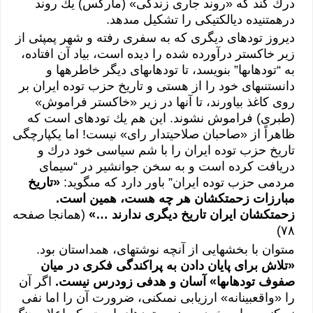
درك كند كه «روند جارى‏‏ زندگى‏‏» (ماركس) يك روند
درهم‏تنيده ديالكتيكى‏‏ را تشكيل مى‏‏دهد.
ديروز توده‏اى‏‏ ديگرى‏‏ كه به سفرى‏‏ رفته و شهر پمپئى‏‏ از
زير خاكستر درآورده شده را ديده است، بياد آن افتاده،
به “توده‏اى‏‏ها” بنويسد، تا توده‏اى‏‏هاى‏‏ ديگر خاطره‏ها و
دانستنى‏‏هاى‏‏ خود را از هستى‏‏ و تاريخ حزب توده ايران بر
روى‏‏ كاغذ بياورند، تا آن‏ها در زير «خاكستر فراموش»
(طبرى‏‏) فراموش نشوند. اين هم يك توده‏اى‏‏ است كه
ظاهراً از «صاحبان صلاحيت‏دار راى‏‏» نيست! اما يكپارچگى‏‏
تاريخ حزب توده ايران را با شم سياسى‏‏ خود درك و
دريافت كرده است و به سخن جوانشير در “سيماى‏‏
مردمى‏‏ حزب توده ايران” باور دارد كه مى‏‏گويد:
«تاريخ
مبارزات زحمتكشان هر چه هست، همين است.
زحمتكشان ايران تاريخ ديگرى‏‏ ندارند …»
(همانجا صفحه
٧٨)
مى‏‏توان با بخش‏هايى‏‏ از آنچه نوشته‏اى‏‏، همداستان بود.
«تلاش براى‏‏ پايان دادن به پراكندگى‏‏ فكرى‏‏ در ميان
صفوف توده‏اى‏‏ها» آسان و هدفى‏‏ زودرس نيست.
اگر آن
را «واقع‏بينانه» ارزيابى‏‏ نمى‏‏كنى‏‏، ضرورت آن را اما نفى‏‏