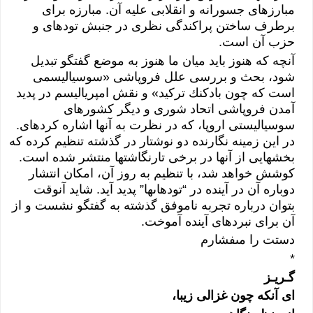
مبارزه‏اى‏‏ جسورانه و انقلابى‏‏ عليه آن. مبارزه براى‏‏
برطرف ساختن پراكندگى‏‏ نظرى‏‏ در جنبش توده‏اى‏‏ و
حزب آن است.
آنچه كه هنوز بايد ميان ما هنوز به موضع گفتگو تبديل
شود، بحث و بررسى‏‏ علل فروپاشى‏‏ «سوسياليسمى‏‏
است كه چون بادكنك تركيد» و نقش امپرياليسم در پديد
آمدن فروپاشى‏‏ اتحاد شورى‏‏ و ديگر كشورهاى‏‏
سوسياليستى‏‏ اروپا، كه در نظرت به آن‏ها اشاره كرده‏اى‏‏.
در اين زمينه نگارنده دو نوشتار در گذشته تنظيم كرده كه
بخش‏هايى‏‏ از آن‏ها در برخى‏‏ تارنگاشت‏ها منتشر شده است.
كوشش خواهد شد، با تنظيم به روز آن، امكان انتشار
دوباره آن در آينده در “توده‏اى‏‏ها” پديد آيد. شايد آنوقت
بتوان درباره تجربه ناموفق گذشته به گفتگو نشست و از
آن براى‏‏ نبردهاى‏‏ آينده آموخت.
دستت را مى‏‏فشارم
*
گـريـز
اى‏‏ آنكه چون غزالى‏‏ زيبا،