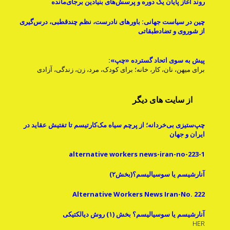
روند آغاز پایان یک دوره و پرسش‌های بنیادینِ برجای‌مانده
چین در سیاست جهانی: باورهای نادرست، نظم چندقطبی، درس‌گیری
از شوروی و تضادطبقاتی
پیش به سوی اتحاد گسترده «چپ»:
برای میهن، نان، کار، خانه؛ برای کودک، مرد، زن، زندگی، آزادی
از سایت های دیگر
چپ‌ستیزی بی‌خردانه؛ از پرچم سیاه مک‌کارتیسم تا تفتیش عقاید در
ایران و جهان
alternative workers news-iran-no-223-1
آنارشیسم یا سوسیالیسم؟(بخش۲)
Alternative Workers News Iran-No. 222
آنارشیسم یا سوسیالیسم؟ بخش (۱) روش دیالکتیکی
HER