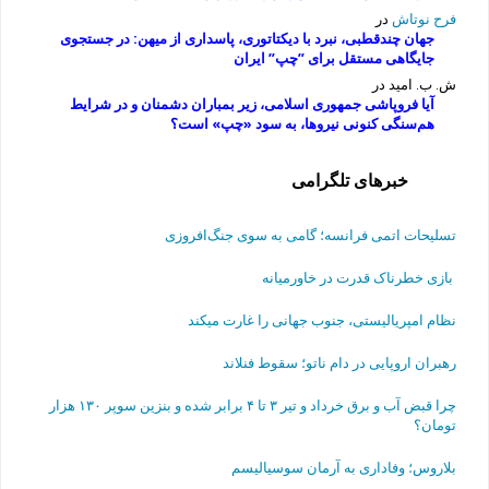
فرح نوتاش
در
جهان چندقطبی، نبرد با دیکتاتوری، پاسداری از میهن: در جستجوی
جایگاهی مستقل برای ”چپ” ایران
ش. ب. امید
در
آیا فروپاشی جمهوری اسلامی، زیر بمباران دشمنان و در شرایط
هم‌سنگی کنونی نیروها، به سود «چپ» است؟
خبرهای تلگرامی
تسلیحات اتمی فرانسه؛ گامی به سوی جنگ‌افروزی
بازی خطرناک قدرت در خاورمیانه
نظام امپریالیستی، جنوب جهانی را غارت میکند
رهبران اروپایی در دام ناتو؛ سقوط فنلاند
چرا قبض آب و برق خرداد و تیر ۳ تا ۴ برابر شده و بنزین سوپر ۱۳۰ هزار
تومان؟
بلاروس؛ وفاداری به آرمان سوسیالیسم