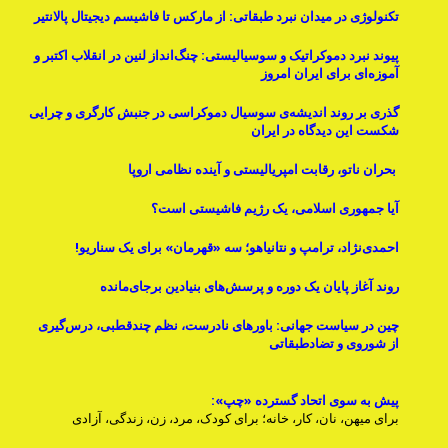
تکنولوژی در میدان نبرد طبقاتی: از مارکس تا فاشیسم دیجیتال پالانتیر
پیوند نبرد دموکراتیک و سوسیالیستی: چنگ‌انداز لنین در انقلاب اکتبر و
آموزه‌ای برای ایران امروز
گذری بر روند اندیشه‌ی سوسیال دموکراسی در جنبش کارگری و چرایی
شکست این دیدگاه در ایران
بحران ناتو، رقابت امپریالیستی و آینده نظامی اروپا
آیا جمهوری اسلامی، یک رژیم فاشیستی است؟
احمدی‌نژاد، ترامپ و نتانیاهو؛ سه «قهرمان» برای یک سناریو!
روند آغاز پایان یک دوره و پرسش‌های بنیادینِ برجای‌مانده
چین در سیاست جهانی: باورهای نادرست، نظم چندقطبی، درس‌گیری
از شوروی و تضادطبقاتی
پیش به سوی اتحاد گسترده «چپ»:
برای میهن، نان، کار، خانه؛ برای کودک، مرد، زن، زندگی، آزادی