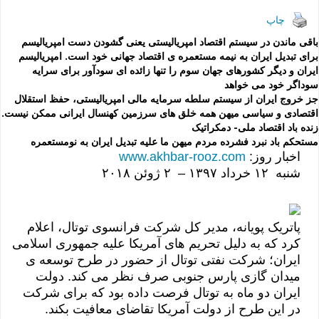
h
in
el
m
as
ac
ar
tF
e
ail
to
e
چاپ
e
ri
gr
d
b
باقی ماندن در سیستم اقتصاد امپریالیستی یعنی گشودن دست امپریالیسم
برای تبدیل ایران به نیمه مستعمره ی اقتصاد جهانی خود است. امپریالیسم
e
a
o
o
ایران و دیگر کشورهای جهان سوم را تنها زائده ای سودآور برای سرایه
o
n
سوداگر خود می خواهد
m
n
جز خروج ایران از سیستم سلطه سرمایه مالی امپریالیستی، حفظ استقلال
dl
k
اقتصادی و سیاسی میهن همه خلق های سرزمین کهنسال ایرانی ممکن نیست.
زنده باد اقتصاد ملی- دمکراتیک
y
مستحکم باد نبرد فشرده مردم میهن ما علیه تبدیل ایران به نومستعمره
اخبار روز:
www.akhbar-rooz.com
شنبه ۱۲ خرداد ۱٣۹۷ – ۲ ژوئن ۲۰۱٨
پاتریک پویانه، مدیر کل شرکت فرانسوی توتال، اعلام
کرد که به دلیل تحریم های آمریکا علیه جمهوری اسلامی
ایران؛ شرکت نفتی توتال از حضور در طرح توسعه ی
میدان گازی پارس جنوبی صرف نظر می کند. دولت
ایران دو ماه به توتال فرصت داده بود که برای شرکت
در این طرح از دولت آمریکا تقاضای معافیت بکند.