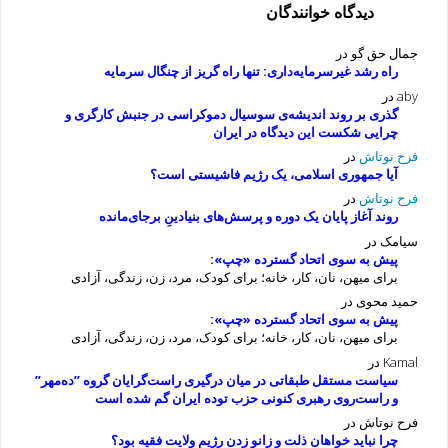
دیدگاه خوانندگان
جمال حق گو
در
راه رشد غیرسرمایه‌داری: تنها راه گریز از چنگال سرمایه
aby
در
گذری بر روند اندیشه‌ی سوسیال دموکراسی در جنبش کارگری و
چرایی شکست این دیدگاه در ایران
فرح نوتاش
در
آیا جمهوری اسلامی، یک رژیم فاشیستی است؟
فرح نوتاش
در
روند آغاز پایان یک دوره و پرسش‌های بنیادینِ برجای‌مانده
سیامک
در
پیش به سوی اتحاد گسترده «چپ»:
برای میهن، نان، کار، خانه؛ برای کودک، مرد، زن، زندگی، آزادی
حمید محوی
در
پیش به سوی اتحاد گسترده «چپ»:
برای میهن، نان، کار، خانه؛ برای کودک، مرد، زن، زندگی، آزادی
Kamal
در
سیاست مستقل طبقاتی در میان درگیری راست‌گرایان گروه ”ده‌مهر”
و راست‌روی رهبری کنونی حزب توده ایران گم شده است
فرح نوتاش
در
چرا نباید خواهان ذلت و زانو زدن رژیم ولایت فقیه بود؟