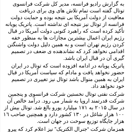
به گزارش رادیو فرانسه، مدیر کل شرکت فرانسوی
توتال گفته است تمام تلاش های وی برای دریافت
معافیت از دولت آمریکا بی نتیجه بوده و حمایت دولت
فرانسه از توتال نیز نتیجه ای نداشته است. پاتریک پویانه
تأکید کرده است که راهبرد کنونی دولت آمریکا در قبال
رژیم ایران اعمال بیشترین مجازات ها به منظور خفه
کردن رژیم تهران است و به همین دلیل دولت واشنگتن
اقدامی نخواهد کرد که نشاندهنده ی ضعف در تصمیم
گیری آن در قبال ایران باشد.
پاتریک پویانه در ادامه افزوده است که توتال در ایران
حضور نخواهد یافت و مادام که سیاست آمریکا در قبال
ایران به همین منوال باشد توتال نیز تغییری در تصمیم
خود نخواهد داد.
شرکت نفتی توتال نخستین شرکت فرانسوی و پنجمین
شرکت قدرتمند اروپا به شمار می رود. درآمد خالص آن
در سال ٢٠۱۵ به ١۷١ میلیارد یورو بالغ شد. توتال بیش از
١٠٠ هزار شاغل در ١۳٠ کشور دارد و همچنین صاحب ۱٦
هزار جایگاه توزیع سوخت در جهان است.
همزمان شرکت “جنرال الکتریک” نیز اعلام کرد که پیرو