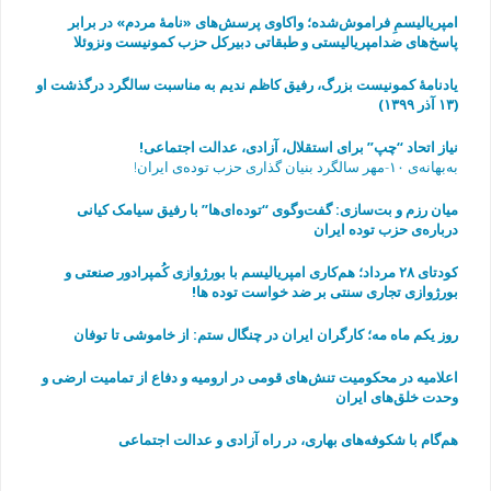
امپریالیسمِ فراموش‌شده؛ واکاوی پرسش‌های «نامهٔ مردم» در برابر
پاسخ‌های ضدامپریالیستی و طبقاتی دبیرکل حزب کمونیست ونزوئلا
یادنامۀ کمونیست بزرگ، رفیق کاظم ندیم به مناسبت سالگرد درگذشت او
(۱۳ آذر ۱۳۹۹)
نیاز اتحاد “چپ” برای استقلال، آزادی، عدالت اجتماعی!
به‌بهانه‌ی ۱۰-مهر سالگرد بنیان گذاری حزب توده‌ی ایران!
میان رزم و بت‌سازی: گفت‌وگوی “توده‌ای‌ها” با رفیق سیامک کیانی
درباره‌ی حزب توده ایران
به مناسبت چهارمین سالگرد مرگ رفیق فرهاد عاصمی
کودتای ۲۸ مرداد؛ هم‌کاری امپریالیسم با بورژوازی کُمپرادور صنعتی و
بورژوازی تجاری سنتی بر ضد خواست توده ها!
روز یکم ماه مه؛ کارگران ایران در چنگال ستم: از خاموشی تا توفان
اعلامیه در محکومیت تنش‌های قومی در ارومیه و دفاع از تمامیت ارضی و
وحدت خلق‌های ایران
هم‌گام با شکوفه‌های بهاری، در راه آزادی و عدالت اجتماعی